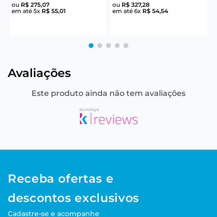
ou
R$
275
,
07
ou
R$
327
,
28
em até
5
x
R$
55
,
01
em até
6
x
R$
54
,
54
e
Avaliações
Este produto ainda não tem avaliações
Receba ofertas e
descontos exclusivos
Cadastre-se e acompanhe