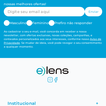
nossas melhores ofertas!
Enviar
Masculino
Feminino
Prefiro não responder
Ao cadastrar o seu e-mail, você concorda em receber a nossa
newsletter, com ofertas exclusivas, novas coleções, campanhas, e
conteúdos personalizados aos seus interesses, conforme nosso
Aviso de
Privacidade
. Se mudar de ideia, você pode revogar o seu consentimento
a qualquer momento.
Institucional
+