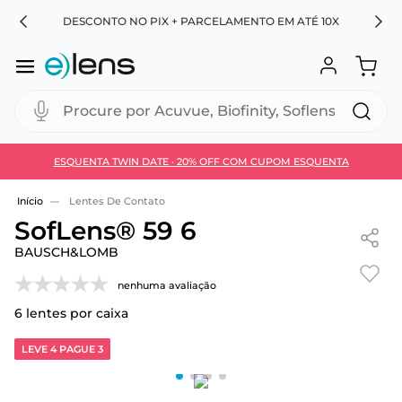
RA
DESCONTO NO PIX + PARCELAMENTO EM ATÉ 10X
Procure por Acuvue, Biofinity, Soflens...
ESQUENTA TWIN DATE · 20% OFF COM CUPOM ESQUENTA
Use 30HOJE e ganhe 30% OFF + economia extra no
Pix
Lentes De Contato
SofLens® 59 6
BAUSCH&LOMB
nenhuma avaliação
6
lentes por caixa
LEVE 4 PAGUE 3