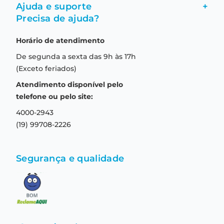
Ajuda e suporte
+
Fale conosco
Precisa de ajuda?
Como comprar
Quem somos
Horário de atendimento
Garantia
Compras seguras
De segunda a sexta das 9h às 17h
Troca e devolução
Formas de pagamento
(Exceto feriados)
Prazo de entrega
Aviso de privacidade
Atendimento disponível pelo
Central de relacionamento
Termos e condições de uso
telefone ou pelo site:
4000-2943
(19) 99708-2226
Segurança e qualidade