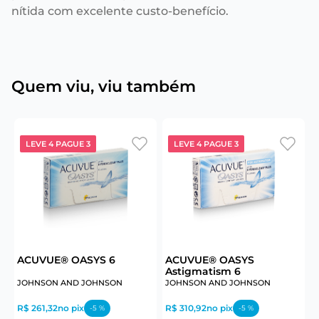
nítida com excelente custo-benefício.
Quem viu, viu também
LEVE 4 PAGUE 3
LEVE 4 PAGUE 3
ACUVUE® OASYS 6
ACUVUE® OASYS
B
Astigmatism 6
JOHNSON AND JOHNSON
JOHNSON AND JOHNSON
C
R$ 261,32
no pix
R$ 310,92
no pix
R
-
5
%
-
5
%