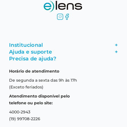
Institucional
+
Ajuda e suporte
+
Fale conosco
Precisa de ajuda?
Como comprar
Quem somos
Horário de atendimento
Garantia
Compras seguras
De segunda a sexta das 9h às 17h
Troca e devolução
Formas de pagamento
(Exceto feriados)
Prazo de entrega
Aviso de privacidade
Atendimento disponível pelo
Central de relacionamento
Termos e condições de uso
telefone ou pelo site:
4000-2943
(19) 99708-2226