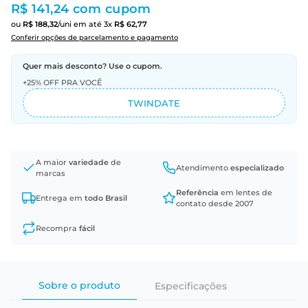
R$ 141,24
com cupom
ou
R$
188
,
32
/uni
em até
3
x
R$
62
,
77
Conferir opções de parcelamento e pagamento
Quer mais desconto? Use o cupom.
+25% OFF PRA VOCÊ
TWINDATE
A maior
variedade
de
Atendimento
especializado
marcas
Referência
em lentes de
Entrega em
todo Brasil
contato desde 2007
Recompra
fácil
Sobre o produto
Especificações