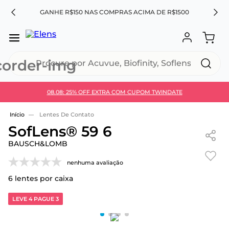
A
GANHE R$150 NAS COMPRAS ACIMA DE R$1500
L
Procure por Acuvue, Biofinity, Soflens...
08.08: 25% OFF EXTRA COM CUPOM TWINDATE
Use 30HOJE e ganhe 30% OFF + economia extra no
Pix
Lentes De Contato
SofLens® 59 6
BAUSCH&LOMB
nenhuma avaliação
6
lentes por caixa
LEVE 4 PAGUE 3