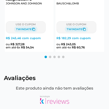
JOHNSON AND JOHNSON
BAUSCH&LOMB
J
USE O CUPOM
USE O CUPOM
TWINDATE
TWINDATE
R$ 245,46
com cupom
R$ 182,29
com cupom
R
ou
R$
327
,
28
ou
R$
243
,
05
em até
6
x
R$
54
,
54
em até
4
x
R$
60
,
76
e
Avaliações
Este produto ainda não tem avaliações