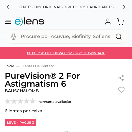
LENTES 100% ORIGINAIS DIRETO DOS FABRICANTES
Procure por Acuvue, Biofinity, Soflens...
08.08: 25% OFF EXTRA COM CUPOM TWINDATE
Use 30HOJE e ganhe 30% OFF + economia extra no
Pix
Lentes De Contato
PureVision® 2 For
Astigmatism 6
BAUSCH&LOMB
nenhuma avaliação
6
lentes por caixa
LEVE 4 PAGUE 3