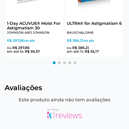
6
1-Day ACUVUE® Moist For
ULTRA® for Astigmatism 6
Astigmatism 30
JOHNSON AND JOHNSON
BAUSCH&LOMB
J
R$ 297,86
no pix
R$ 386,21
no pix
R
ou
R$
297
,
86
ou
R$
386
,
21
em até
5
x
R$
59
,
57
em até
7
x
R$
55
,
17
e
Avaliações
Este produto ainda não tem avaliações