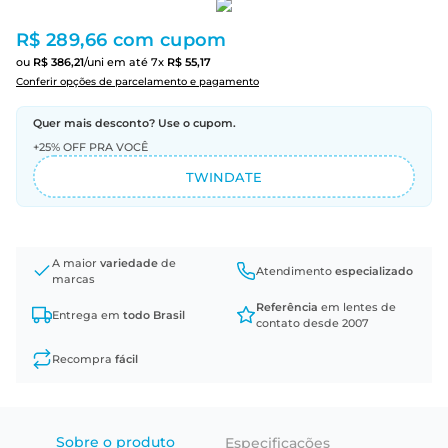
R$ 289,66
com cupom
ou
R$
386
,
21
/uni
em até
7
x
R$
55
,
17
Conferir opções de parcelamento e pagamento
Quer mais desconto? Use o cupom.
+25% OFF PRA VOCÊ
TWINDATE
A maior
variedade
de
Atendimento
especializado
marcas
Referência
em lentes de
Entrega em
todo Brasil
contato desde 2007
Recompra
fácil
Sobre o produto
Especificações