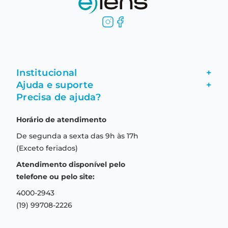
Institucional
+
Ajuda e suporte
+
Fale conosco
Precisa de ajuda?
Como comprar
Quem somos
Horário de atendimento
Garantia
Compras seguras
De segunda a sexta das 9h às 17h
Troca e devolução
Formas de pagamento
(Exceto feriados)
Prazo de entrega
Aviso de privacidade
Atendimento disponível pelo
Central de relacionamento
Termos e condições de uso
telefone ou pelo site:
4000-2943
(19) 99708-2226