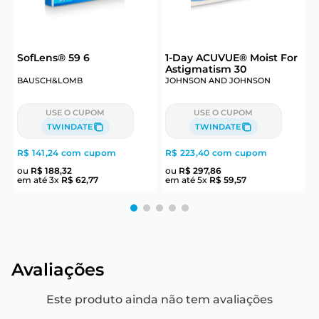
6
SofLens® 59 6
1-Day ACUVUE® Moist For
Astigmatism 30
BAUSCH&LOMB
JOHNSON AND JOHNSON
J
USE O CUPOM
USE O CUPOM
TWINDATE
TWINDATE
R$ 141,24
com cupom
R$ 223,40
com cupom
R
ou
R$
188
,
32
ou
R$
297
,
86
em até
3
x
R$
62
,
77
em até
5
x
R$
59
,
57
e
Avaliações
Este produto ainda não tem avaliações