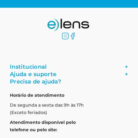
Institucional
+
Ajuda e suporte
+
Fale conosco
Precisa de ajuda?
Como comprar
Quem somos
Horário de atendimento
Garantia
Compras seguras
De segunda a sexta das 9h às 17h
Troca e devolução
Formas de pagamento
(Exceto feriados)
Prazo de entrega
Aviso de privacidade
Atendimento disponível pelo
Central de relacionamento
Termos e condições de uso
telefone ou pelo site: