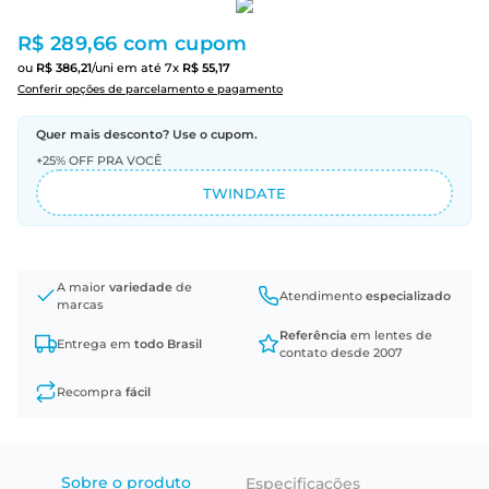
R$ 289,66
com cupom
ou
R$
386
,
21
/uni
em até
7
x
R$
55
,
17
Conferir opções de parcelamento e pagamento
Quer mais desconto? Use o cupom.
+25% OFF PRA VOCÊ
TWINDATE
A maior
variedade
de
Atendimento
especializado
marcas
Referência
em lentes de
Entrega em
todo Brasil
contato desde 2007
Recompra
fácil
Sobre o produto
Especificações