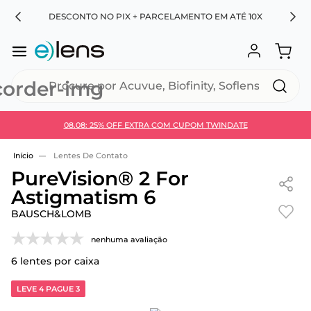
RA
DESCONTO NO PIX + PARCELAMENTO EM ATÉ 10X
Procure por Acuvue, Biofinity, Soflens...
08.08: 25% OFF EXTRA COM CUPOM TWINDATE
Use 30HOJE e ganhe 30% OFF + economia extra no
Pix
Lentes De Contato
PureVision® 2 For
Astigmatism 6
BAUSCH&LOMB
nenhuma avaliação
6
lentes por caixa
LEVE 4 PAGUE 3