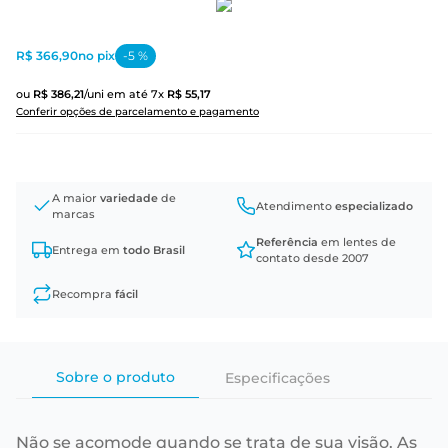
R$ 366,90
no pix
-
5
%
ou
R$
386
,
21
/uni
em até
7
x
R$
55
,
17
Conferir opções de parcelamento e pagamento
A maior
variedade
de
Atendimento
especializado
marcas
Referência
em lentes de
Entrega em
todo Brasil
contato desde 2007
Recompra
fácil
Sobre o produto
Especificações
Não se acomode quando se trata de sua visão. As