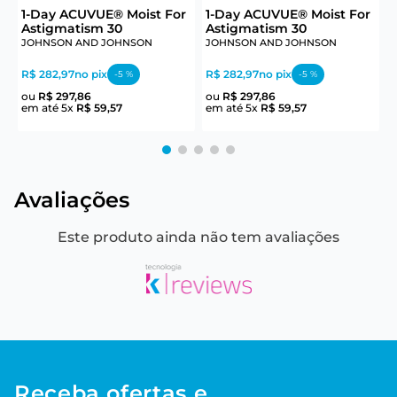
6
1-Day ACUVUE® Moist For
1-Day ACUVUE® Moist For
U
Astigmatism 30
Astigmatism 30
JOHNSON AND JOHNSON
JOHNSON AND JOHNSON
R$ 282,97
no pix
R$ 282,97
no pix
R
-
5
%
-
5
%
ou
R$
297
,
86
ou
R$
297
,
86
em até
5
x
R$
59
,
57
em até
5
x
R$
59
,
57
e
Avaliações
Este produto ainda não tem avaliações
Receba ofertas e