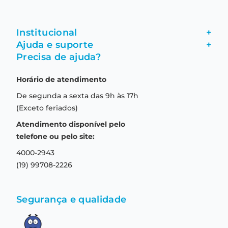
Institucional
+
Ajuda e suporte
+
Fale conosco
Precisa de ajuda?
Como comprar
Quem somos
Horário de atendimento
Garantia
Compras seguras
De segunda a sexta das 9h às 17h
Troca e devolução
Formas de pagamento
(Exceto feriados)
Prazo de entrega
Aviso de privacidade
Atendimento disponível pelo
Central de relacionamento
Termos e condições de uso
telefone ou pelo site:
4000-2943
(19) 99708-2226
Segurança e qualidade