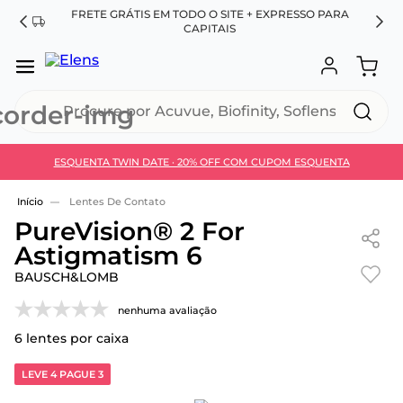
FRETE GRÁTIS EM TODO O SITE + EXPRESSO PARA
ES
CAPITAIS
Procure por Acuvue, Biofinity, Soflens...
ESQUENTA TWIN DATE · 20% OFF COM CUPOM ESQUENTA
Use 30HOJE e ganhe 30% OFF + economia extra no
Pix
Lentes De Contato
PureVision® 2 For
Astigmatism 6
BAUSCH&LOMB
nenhuma avaliação
6
lentes por caixa
LEVE 4 PAGUE 3