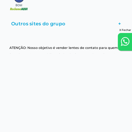
Outros sites do grupo
+
X Fechar
ATENÇÃO: Nosso objetivo é vender lentes de contato para quem
fez adaptação com Médico Oftalmologista e recebeu orientação
adequada, quanto ao uso e cuidados. Consulte regularmente seu
médico oftalmologista para avaliar a saúde de seus olhos e saber
se pode usar ou continuar usando lentes de contato.
E-Lens © 2025 | Todos os direitos reservados
SGH BRASIL COMÉRCIO DE ÓCULOS LTDA | Rua Ministro Jesuíno