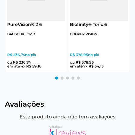
PureVision® 2 6
Biofinity® Toric 6
BAUSCH&LOMB
COOPER VISION
R$ 236,74
no pix
R$ 378,95
no pix
R
ou
R$
236
,
74
ou
R$
378
,
95
em até
4
x
R$
59
,
18
em até
7
x
R$
54
,
13
e
Avaliações
Este produto ainda não tem avaliações