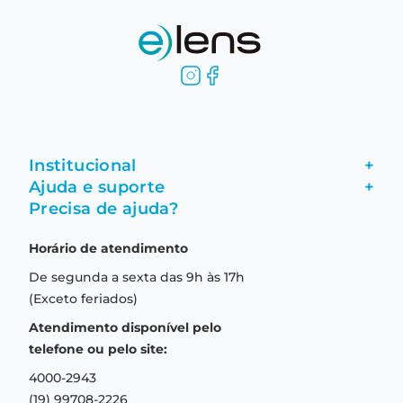
Institucional
+
Ajuda e suporte
+
Fale conosco
Precisa de ajuda?
Como comprar
Quem somos
Horário de atendimento
Garantia
Compras seguras
De segunda a sexta das 9h às 17h
Troca e devolução
Formas de pagamento
(Exceto feriados)
Prazo de entrega
Aviso de privacidade
Atendimento disponível pelo
Central de relacionamento
Termos e condições de uso
telefone ou pelo site:
4000-2943
(19) 99708-2226