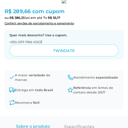
R$ 289,66
com cupom
ou
R$
386
,
21
/uni
em até
7
x
R$
55
,
17
Conferir opções de parcelamento e pagamento
Quer mais desconto? Use o cupom.
+25% OFF PRA VOCÊ
TWINDATE
A maior
variedade
de
Atendimento
especializado
marcas
Referência
em lentes de
Entrega em
todo Brasil
contato desde 2007
Recompra
fácil
Sobre o produto
Especificações