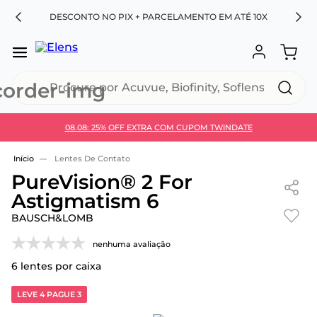
RA
DESCONTO NO PIX + PARCELAMENTO EM ATÉ 10X
Procure por Acuvue, Biofinity, Soflens...
08.08: 25% OFF EXTRA COM CUPOM TWINDATE
Use 30HOJE e ganhe 30% OFF + economia extra no
Pix
Lentes De Contato
PureVision® 2 For
Astigmatism 6
BAUSCH&LOMB
nenhuma avaliação
6
lentes por caixa
LEVE 4 PAGUE 3