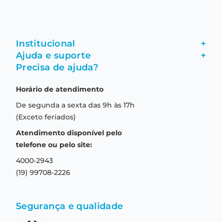
Institucional
+
Ajuda e suporte
+
Fale conosco
Precisa de ajuda?
Como comprar
Quem somos
Horário de atendimento
Garantia
Compras seguras
De segunda a sexta das 9h às 17h
Troca e devolução
Formas de pagamento
(Exceto feriados)
Prazo de entrega
Aviso de privacidade
Atendimento disponível pelo
Central de relacionamento
Termos e condições de uso
telefone ou pelo site:
4000-2943
(19) 99708-2226
Segurança e qualidade