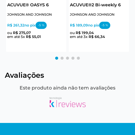
ACUVUE® OASYS 6
ACUVUE®2 Bi-weekly 6
JOHNSON AND JOHNSON
JOHNSON AND JOHNSON
J
R$ 261,32
no pix
R$ 189,09
no pix
R
-
5
%
-
5
%
ou
R$
275
,
07
ou
R$
199
,
04
em até
5
x
R$
55
,
01
em até
3
x
R$
66
,
34
e
Avaliações
Este produto ainda não tem avaliações