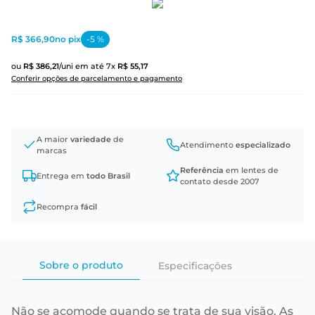
R$ 366,90
no pix
-
5
%
ou
R$
386
,
21
/uni
em até
7
x
R$
55
,
17
Conferir opções de parcelamento e pagamento
A maior
variedade
de
Atendimento
especializado
marcas
Referência
em lentes de
Entrega em
todo Brasil
contato desde 2007
Recompra
fácil
Sobre o produto
Especificações
Não se acomode quando se trata de sua visão. As