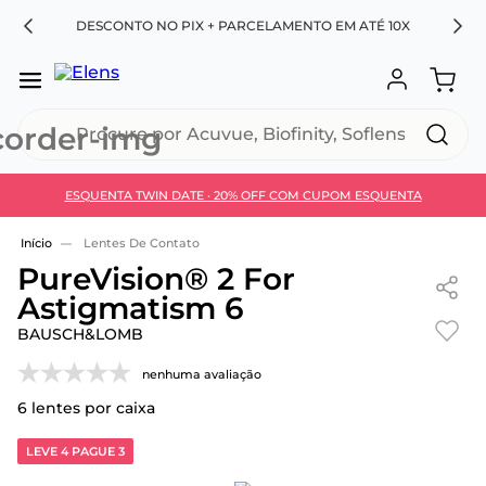
RA
DESCONTO NO PIX + PARCELAMENTO EM ATÉ 10X
Procure por Acuvue, Biofinity, Soflens...
ESQUENTA TWIN DATE · 20% OFF COM CUPOM ESQUENTA
Use 30HOJE e ganhe 30% OFF + economia extra no
Pix
Lentes De Contato
PureVision® 2 For
Astigmatism 6
BAUSCH&LOMB
nenhuma avaliação
6
lentes por caixa
LEVE 4 PAGUE 3