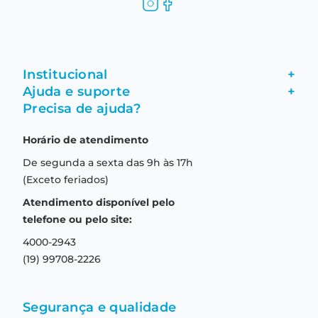
Institucional
+
Ajuda e suporte
+
Fale conosco
Precisa de ajuda?
Como comprar
Quem somos
Horário de atendimento
Garantia
Compras seguras
De segunda a sexta das 9h às 17h
Troca e devolução
Formas de pagamento
(Exceto feriados)
Prazo de entrega
Aviso de privacidade
Atendimento disponível pelo
Central de relacionamento
Termos e condições de uso
telefone ou pelo site:
4000-2943
(19) 99708-2226
Segurança e qualidade