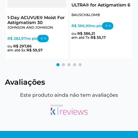
6
ULTRA® for Astigmatism 6
BAUSCH&LOMB
J
1-Day ACUVUE® Moist For
Astigmatism 30
R$ 366,90
no pix
R
-
5
%
JOHNSON AND JOHNSON
ou
R$
386
,
21
em até
7
x
R$
55
,
17
e
R$ 282,97
no pix
-
5
%
ou
R$
297
,
86
em até
5
x
R$
59
,
57
Avaliações
Este produto ainda não tem avaliações