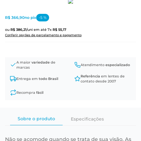
R$ 366,90
no pix
-
5
%
ou
R$
386
,
21
/uni
em até
7
x
R$
55
,
17
Conferir opções de parcelamento e pagamento
A maior
variedade
de
Atendimento
especializado
marcas
Referência
em lentes de
Entrega em
todo Brasil
contato desde 2007
Recompra
fácil
Sobre o produto
Especificações
Não se acomode quando se trata de sua visão. As