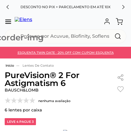
RA
DESCONTO NO PIX + PARCELAMENTO EM ATÉ 10X
Procure por Acuvue, Biofinity, Soflens...
ESQUENTA TWIN DATE · 20% OFF COM CUPOM ESQUENTA
Use 30HOJE e ganhe 30% OFF + economia extra no
Pix
Lentes De Contato
PureVision® 2 For
Astigmatism 6
BAUSCH&LOMB
nenhuma avaliação
6
lentes por caixa
LEVE 4 PAGUE 3