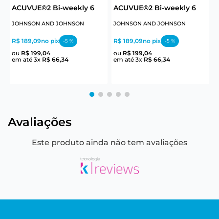
ACUVUE®2 Bi-weekly 6
ACUVUE®2 Bi-weekly 6
S
JOHNSON AND JOHNSON
JOHNSON AND JOHNSON
R$ 189,09
no pix
R$ 189,09
no pix
R
-
5
%
-
5
%
ou
R$
199
,
04
ou
R$
199
,
04
em até
3
x
R$
66
,
34
em até
3
x
R$
66
,
34
e
Avaliações
Este produto ainda não tem avaliações