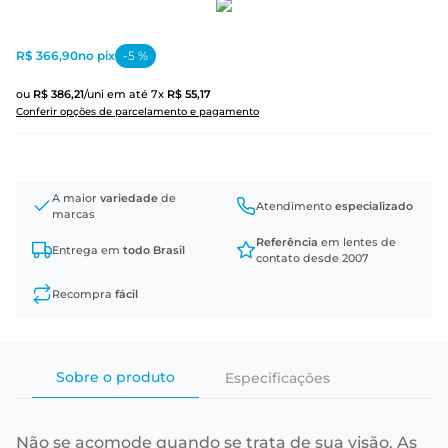
R$ 366,90
no pix
-
5
%
ou
R$
386
,
21
/uni
em até
7
x
R$
55
,
17
Conferir opções de parcelamento e pagamento
A maior
variedade
de
Atendimento
especializado
marcas
Referência
em lentes de
Entrega em
todo Brasil
contato desde 2007
Recompra
fácil
Sobre o produto
Especificações
Não se acomode quando se trata de sua visão. As