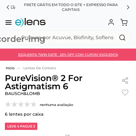
FRETE GRÁTIS EM TODO O SITE + EXPRESSO PARA
ES
CAPITAIS
Procure por Acuvue, Biofinity, Soflens...
ESQUENTA TWIN DATE · 20% OFF COM CUPOM ESQUENTA
Use 30HOJE e ganhe 30% OFF + economia extra no
Pix
Lentes De Contato
PureVision® 2 For
Astigmatism 6
BAUSCH&LOMB
nenhuma avaliação
6
lentes por caixa
LEVE 4 PAGUE 3