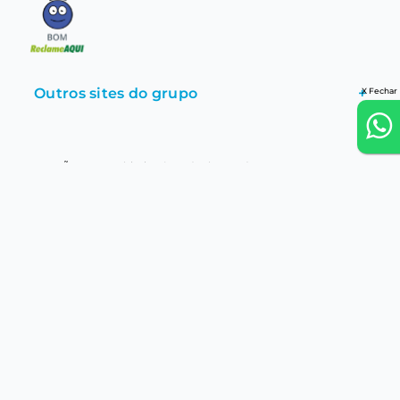
Outros sites do grupo
+
X Fechar
ATENÇÃO: Nosso objetivo é vender lentes de contato para quem
fez adaptação com Médico Oftalmologista e recebeu orientação
adequada, quanto ao uso e cuidados. Consulte regularmente seu
médico oftalmologista para avaliar a saúde de seus olhos e saber
se pode usar ou continuar usando lentes de contato.
E-Lens © 2025 | Todos os direitos reservados