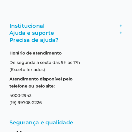
Institucional
+
Ajuda e suporte
+
Fale conosco
Precisa de ajuda?
Como comprar
Quem somos
Horário de atendimento
Garantia
Compras seguras
De segunda a sexta das 9h às 17h
Troca e devolução
Formas de pagamento
(Exceto feriados)
Prazo de entrega
Aviso de privacidade
Atendimento disponível pelo
Central de relacionamento
Termos e condições de uso
telefone ou pelo site:
4000-2943
(19) 99708-2226
Segurança e qualidade