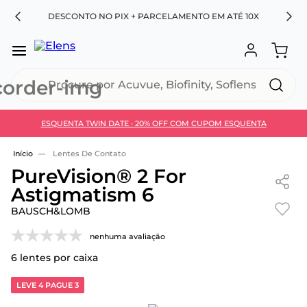
RA
DESCONTO NO PIX + PARCELAMENTO EM ATÉ 10X
Procure por Acuvue, Biofinity, Soflens...
ESQUENTA TWIN DATE · 20% OFF COM CUPOM ESQUENTA
Use 30HOJE e ganhe 30% OFF + economia extra no
Pix
Lentes De Contato
PureVision® 2 For
Astigmatism 6
BAUSCH&LOMB
nenhuma avaliação
6
lentes por caixa
LEVE 4 PAGUE 3