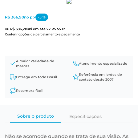
R$ 366,90
no pix
-
5
%
ou
R$
386
,
21
/uni
em até
7
x
R$
55
,
17
Conferir opções de parcelamento e pagamento
A maior
variedade
de
Atendimento
especializado
marcas
Referência
em lentes de
Entrega em
todo Brasil
contato desde 2007
Recompra
fácil
Sobre o produto
Especificações
Não se acomode quando se trata de sua visão. As