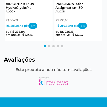
AIR OPTIX® Plus
PRECISION1®for
B
HydraGlyde®
Astigmatism 30
Astigmatism 6
ALCON
ALCON
C
R
R$
384
,
21
R$
293
,
68
R$ 281,05
no pix
R$ 214,82
no pix
-
5
%
-
5
%
e
ou
R$
295
,
84
ou
R$
226
,
13
em até
5
x
R$
59
,
16
em até
4
x
R$
56
,
53
Avaliações
Este produto ainda não tem avaliações