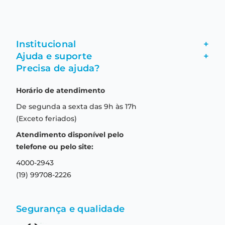
Institucional
+
Ajuda e suporte
+
Fale conosco
Precisa de ajuda?
Como comprar
Quem somos
Horário de atendimento
Garantia
Compras seguras
De segunda a sexta das 9h às 17h
Troca e devolução
Formas de pagamento
(Exceto feriados)
Prazo de entrega
Aviso de privacidade
Atendimento disponível pelo
Central de relacionamento
Termos e condições de uso
telefone ou pelo site:
4000-2943
(19) 99708-2226
Segurança e qualidade