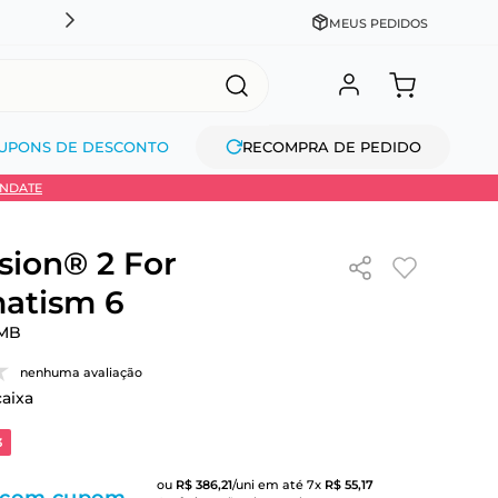
DESCONTO NO PIX OU À VISTA + PARCELAMENTO EM AT
MEUS PEDIDOS
UPONS DE DESCONTO
RECOMPRA DE PEDIDO
INDATE
sion® 2 For
atism 6
MB
nenhuma avaliação
caixa
3
ou
R$
386
,
21
/uni
em até
7
x
R$
55
,
17