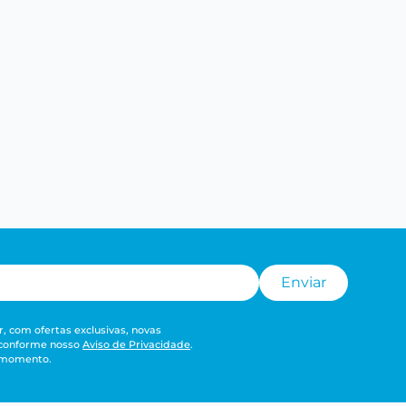
Enviar
, com ofertas exclusivas, novas
 conforme nosso
Aviso de Privacidade
.
r momento.