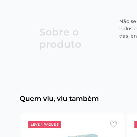
Não se
halos e
Sobre o
das le
produto
Quem viu, viu também
LEVE 4 PAGUE 3