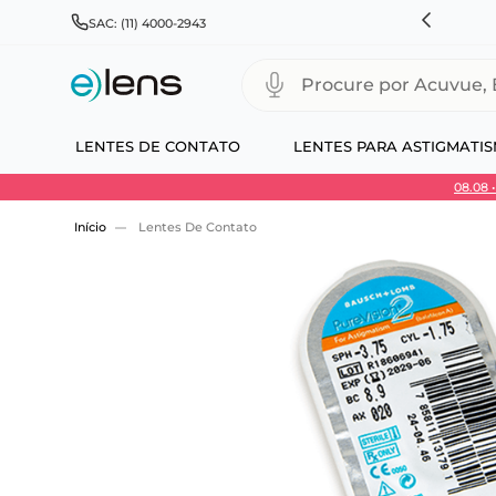
RÁTIS PARA TODO BRASIL E EXPRESSO PARA CAPITAIS
SAC: (11) 4000-2943
Procure por Acuvue, Biofinity
LENTES DE CONTATO
LENTES PARA ASTIGMATI
08.08
Use 30HOJE e ganhe 30% OFF + economia extra
Lentes De Contato