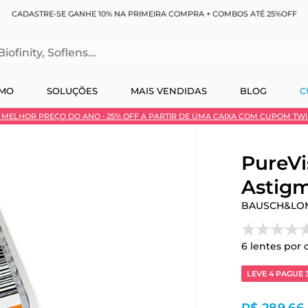
CADASTRE-SE GANHE 10% NA PRIMEIRA COMPRA + COMBOS ATÉ 25%OFF
, Soflens...
SMO
SOLUÇÕES
MAIS VENDIDAS
BLOG
C
 • MELHOR PREÇO DO ANO • 25% OFF A PARTIR DE UMA CAIXA COM CUPOM TW
 no Pix
PureVi
Astigm
BAUSCH&LO
6
lentes por 
LEVE 4 PAGUE 