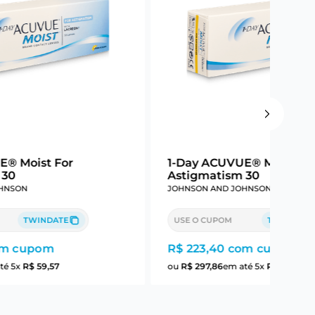
E® Moist For
1-Day ACUVUE® Moist Fo
 30
Astigmatism 30
HNSON
JOHNSON AND JOHNSON
TWINDATE
USE O CUPOM
TWINDATE
m cupom
R$ 223,40
com cupom
té
5
x
R$
59
,
57
ou
R$
297
,
86
em até
5
x
R$
59
,
57