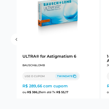
ULTRA® for Astigmatism 6
BAUSCH&LOMB
J
USE O CUPOM
TWINDATE
R$ 289,66
com cupom
ou
R$
386
,
21
em até
7
x
R$
55
,
17