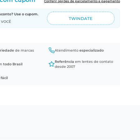
com cupom
Conferir opções de parcelamento e pagamento
sconto? Use o cupom.
TWINDATE
A VOCÊ
riedade
de marcas
Atendimento
especializado
Referência
em lentes de contato
em
todo Brasil
desde 2007
a
fácil