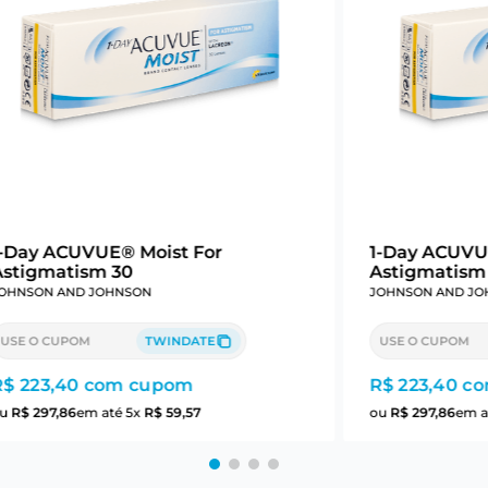
1-Day ACUVUE® Moist For
1-Day ACUVU
Astigmatism 30
Astigmatism
OHNSON AND JOHNSON
JOHNSON AND JO
USE O CUPOM
TWINDATE
USE O CUPOM
R$ 223,40
com cupom
R$ 223,40
co
ou
R$
297
,
86
em até
5
x
R$
59
,
57
ou
R$
297
,
86
em a