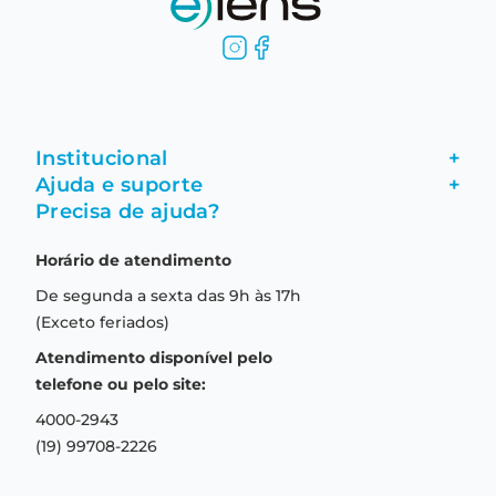
Institucional
+
Ajuda e suporte
+
Fale conosco
Precisa de ajuda?
Como comprar
Quem somos
Horário de atendimento
Garantia
Compras seguras
De segunda a sexta das 9h às 17h
Troca e devolução
Formas de pagamento
(Exceto feriados)
Prazo de entrega
Aviso de privacidade
Atendimento disponível pelo
Central de relacionamento
Termos e condições de uso
telefone ou pelo site:
4000-2943
(19) 99708-2226