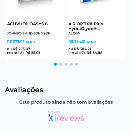
ACUVUE® OASYS 6
AIR OPTIX® Plus
P
HydraGlyde®
Astigmatism 6
JOHNSON AND JOHNSON
ALCON
R$ 275,07
no pix
R$ 384,21
no pix
R
ou
R$
275
,
07
ou
R$
384
,
21
em até
5
x
R$
55
,
01
em até
7
x
R$
54
,
88
e
Avaliações
Este produto ainda não tem avaliações