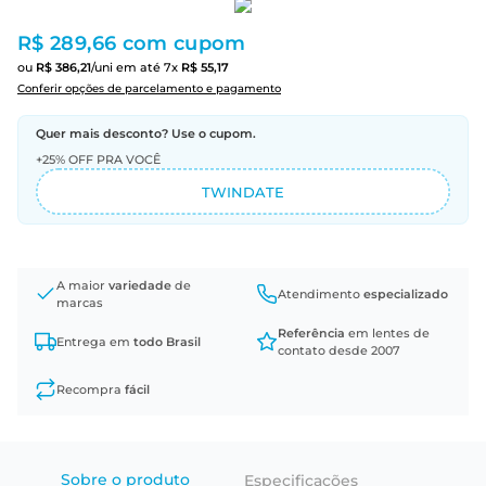
R$ 289,66
com cupom
ou
R$
386
,
21
/uni
em até
7
x
R$
55
,
17
Conferir opções de parcelamento e pagamento
Quer mais desconto? Use o cupom.
+25% OFF PRA VOCÊ
TWINDATE
A maior
variedade
de
Atendimento
especializado
marcas
Referência
em lentes de
Entrega em
todo Brasil
contato desde 2007
Recompra
fácil
Sobre o produto
Especificações