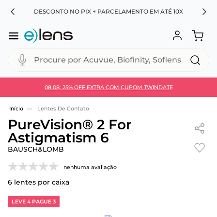
RA
DESCONTO NO PIX + PARCELAMENTO EM ATÉ 10X
Procure por Acuvue, Biofinity, Soflens...
08.08: 25% OFF EXTRA COM CUPOM TWINDATE
Use 30HOJE e ganhe 30% OFF + economia extra no
Pix
Lentes De Contato
PureVision® 2 For
Astigmatism 6
BAUSCH&LOMB
nenhuma avaliação
6
lentes por caixa
LEVE 4 PAGUE 3