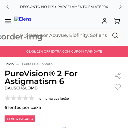
RA
DESCONTO NO PIX + PARCELAMENTO EM ATÉ 10X
Procure por Acuvue, Biofinity, Soflens...
08.08: 25% OFF EXTRA COM CUPOM TWINDATE
Use 30HOJE e ganhe 30% OFF + economia extra no
Pix
Lentes De Contato
PureVision® 2 For
Astigmatism 6
BAUSCH&LOMB
nenhuma avaliação
6
lentes por caixa
LEVE 4 PAGUE 3