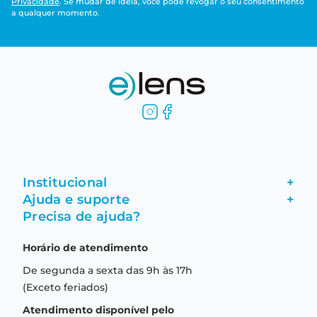
Privacidade
. Se mudar de ideia, você pode revogar o seu consentimento
a qualquer momento.
Institucional
+
Ajuda e suporte
+
Fale conosco
Precisa de ajuda?
Como comprar
Quem somos
Horário de atendimento
Garantia
Compras seguras
De segunda a sexta das 9h às 17h
Troca e devolução
Formas de pagamento
(Exceto feriados)
Prazo de entrega
Aviso de privacidade
Atendimento disponível pelo