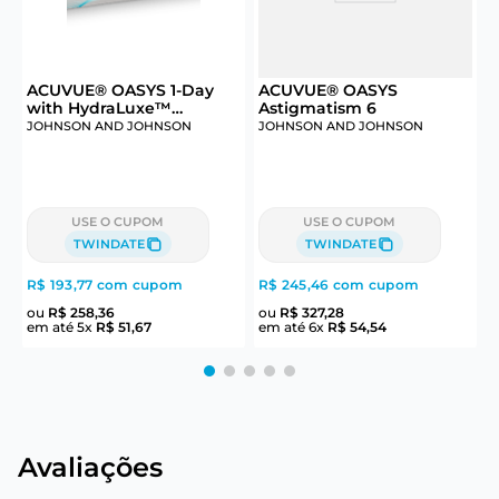
6
ACUVUE® OASYS 1-Day
ACUVUE® OASYS
with HydraLuxe™
Astigmatism 6
M
Technology 30
JOHNSON AND JOHNSON
JOHNSON AND JOHNSON
J
USE O CUPOM
USE O CUPOM
TWINDATE
TWINDATE
R$ 193,77
com cupom
R$ 245,46
com cupom
R
ou
R$
258
,
36
ou
R$
327
,
28
em até
5
x
R$
51
,
67
em até
6
x
R$
54
,
54
e
Avaliações