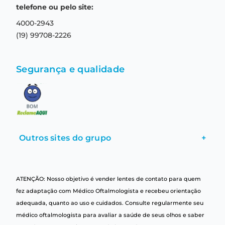
Central de relacionamento
Termos e condições de uso
telefone ou pelo site:
4000-2943
(19) 99708-2226
Segurança e qualidade
Outros sites do grupo
+
ATENÇÃO: Nosso objetivo é vender lentes de contato para quem
fez adaptação com Médico Oftalmologista e recebeu orientação
adequada, quanto ao uso e cuidados. Consulte regularmente seu
médico oftalmologista para avaliar a saúde de seus olhos e saber