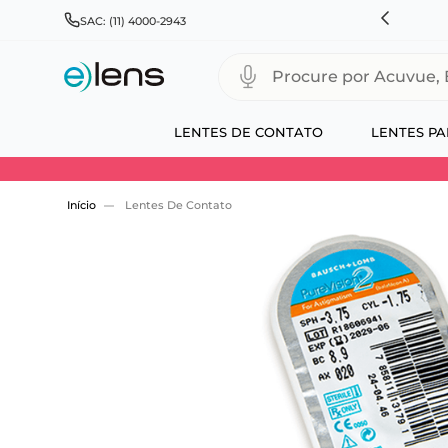
X OU À VISTA + PARCELAMENTO EM ATÉ 10X SEM JUROS
SAC: (11) 4000-2943
Procure por Acuvue, Biofinity
LENTES DE CONTATO
LENTES PA
Use 30HOJE e ganhe 30% OFF + economia extra
Lentes De Contato