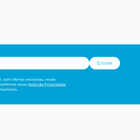
Enviar
, com ofertas exclusivas, novas
 conforme nosso
Aviso de Privacidade
.
r momento.