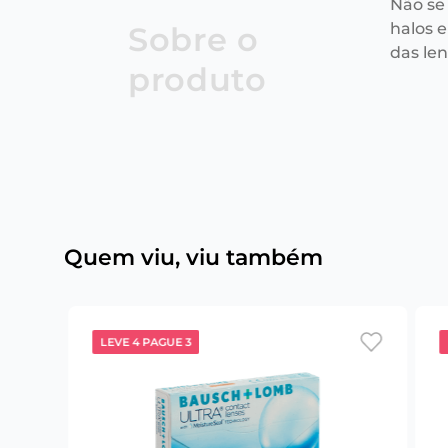
Não se
halos e
Sobre o
das le
produto
Quem viu, viu também
LEVE 4 PAGUE 3