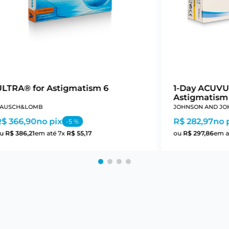
ULTRA® for Astigmatism 6
1-Day ACUVU
Astigmatism
AUSCH&LOMB
JOHNSON AND JO
R$ 366,90
no pix
R$ 282,97
no 
-
5
%
ou
R$
386
,
21
em até
7
x
R$
55
,
17
ou
R$
297
,
86
em a