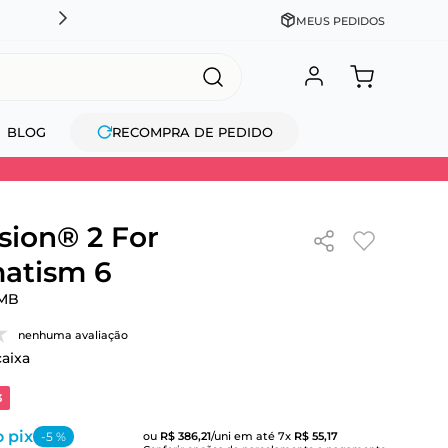
LOJA OFICIAL: JOHNSON & JOHNSON, ALCON, BAUSCH+LO
MEUS PEDIDOS
BLOG
RECOMPRA DE PEDIDO
sion® 2 For
atism 6
MB
nenhuma avaliação
caixa
3
 pix
-
5
%
ou
R$
386
,
21
/uni
em até
7
x
R$
55
,
17