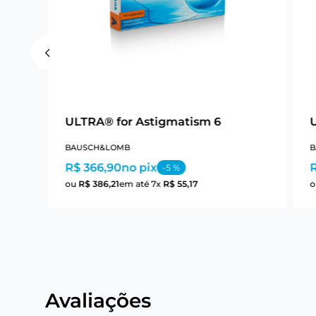
ULTRA® for Astigmatism 6
BAUSCH&LOMB
B
R$ 366,90
no pix
-
5
%
ou
R$
386
,
21
em até
7
x
R$
55
,
17
Avaliações