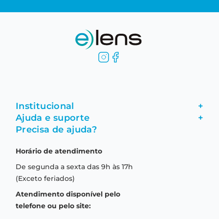
Institucional
+
Ajuda e suporte
+
Fale conosco
Precisa de ajuda?
Como comprar
Quem somos
Horário de atendimento
Garantia
Compras seguras
De segunda a sexta das 9h às 17h
Troca e devolução
Formas de pagamento
(Exceto feriados)
Prazo de entrega
Aviso de privacidade
Atendimento disponível pelo
Central de relacionamento
Termos e condições de uso
telefone ou pelo site: