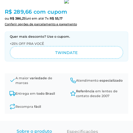
R$ 289,66
com cupom
ou
R$
386
,
21
/uni
em até
7
x
R$
55
,
17
Conferir opções de parcelamento e pagamento
Quer mais desconto? Use o cupom.
+25% OFF PRA VOCÊ
TWINDATE
A maior
variedade
de
Atendimento
especializado
marcas
Referência
em lentes de
Entrega em
todo Brasil
contato desde 2007
Recompra
fácil
Sobre o produto
Especificações