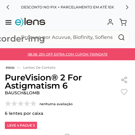
RA
DESCONTO NO PIX + PARCELAMENTO EM ATÉ 10X
Procure por Acuvue, Biofinity, Soflens...
08.08: 25% OFF EXTRA COM CUPOM TWINDATE
Use 30HOJE e ganhe 30% OFF + economia extra no
Pix
Lentes De Contato
PureVision® 2 For
Astigmatism 6
BAUSCH&LOMB
nenhuma avaliação
6
lentes por caixa
LEVE 4 PAGUE 3