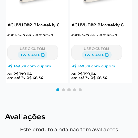
ACUVUE®2 Bi-weekly 6
ACUVUE®2 Bi-weekly 6
B
JOHNSON AND JOHNSON
JOHNSON AND JOHNSON
C
USE O CUPOM
USE O CUPOM
TWINDATE
TWINDATE
R$ 149,28
com cupom
R$ 149,28
com cupom
R
ou
R$
199
,
04
ou
R$
199
,
04
em até
3
x
R$
66
,
34
em até
3
x
R$
66
,
34
e
Avaliações
Este produto ainda não tem avaliações