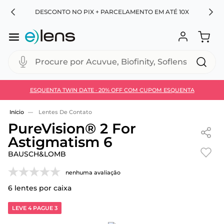
RA
DESCONTO NO PIX + PARCELAMENTO EM ATÉ 10X
Procure por Acuvue, Biofinity, Soflens...
ESQUENTA TWIN DATE · 20% OFF COM CUPOM ESQUENTA
Use 30HOJE e ganhe 30% OFF + economia extra no
Pix
Lentes De Contato
PureVision® 2 For
Astigmatism 6
BAUSCH&LOMB
nenhuma avaliação
6
lentes por caixa
LEVE 4 PAGUE 3