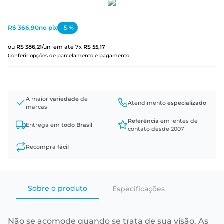
R$ 366,90
no pix
-
5
%
ou
R$
386
,
21
/uni
em até
7
x
R$
55
,
17
Conferir opções de parcelamento e pagamento
A maior
variedade
de
Atendimento
especializado
marcas
Referência
em lentes de
Entrega em
todo Brasil
contato desde 2007
Recompra
fácil
Sobre o produto
Especificações
Não se acomode quando se trata de sua visão. As