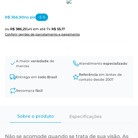
R$ 366,90
no pix
-
5
%
ou
R$
386
,
21
/uni
em até
7
x
R$
55
,
17
Conferir opções de parcelamento e pagamento
A maior
variedade
de
Atendimento
especializado
marcas
Referência
em lentes de
Entrega em
todo Brasil
contato desde 2007
Recompra
fácil
Sobre o produto
Especificações
Não se acomode quando se trata de sua visão. As