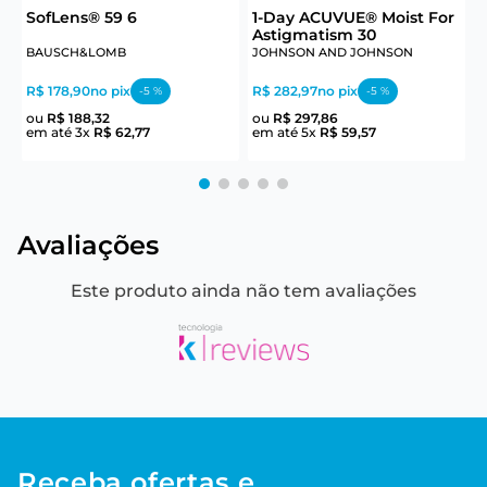
SofLens® 59 6
1-Day ACUVUE® Moist For
Astigmatism 30
BAUSCH&LOMB
JOHNSON AND JOHNSON
J
R$ 178,90
no pix
R$ 282,97
no pix
R
-
5
%
-
5
%
ou
R$
188
,
32
ou
R$
297
,
86
em até
3
x
R$
62
,
77
em até
5
x
R$
59
,
57
e
Avaliações
Este produto ainda não tem avaliações
Receba ofertas e