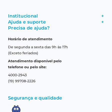
Institucional
+
Ajuda e suporte
+
Fale conosco
Precisa de ajuda?
Como comprar
Quem somos
Horário de atendimento
Garantia
Compras seguras
De segunda a sexta das 9h às 17h
Troca e devolução
Formas de pagamento
(Exceto feriados)
Prazo de entrega
Aviso de privacidade
Atendimento disponível pelo
Central de relacionamento
Termos e condições de uso
telefone ou pelo site:
4000-2943
(19) 99708-2226
Segurança e qualidade