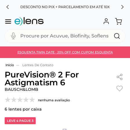
RA
DESCONTO NO PIX + PARCELAMENTO EM ATÉ 10X
Procure por Acuvue, Biofinity, Soflens...
ESQUENTA TWIN DATE · 20% OFF COM CUPOM ESQUENTA
Use 30HOJE e ganhe 30% OFF + economia extra no
Pix
Lentes De Contato
PureVision® 2 For
Astigmatism 6
BAUSCH&LOMB
nenhuma avaliação
6
lentes por caixa
LEVE 4 PAGUE 3