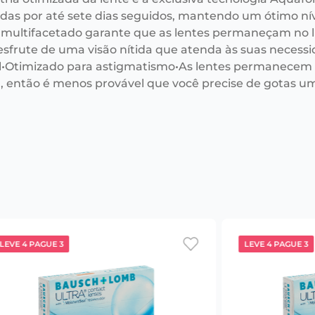
adas por até sete dias seguidos, mantendo um ótimo nív
 multifacetado garante que as lentes permaneçam no l
esfrute de uma visão nítida que atenda às suas necessi
•Otimizado para astigmatismo•As lentes permanecem
l, então é menos provável que você precise de gotas u
LEVE 4 PAGUE 3
LEVE 4 PAGUE 3