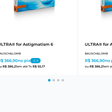
ULTRA® for Astigmatism 6
ULTRA® for 
AUSCH&LOMB
BAUSCH&LOMB
R$ 366,90
no pix
R$ 366,90
no 
-
5
%
ou
R$
386
,
21
em até
7
x
R$
55
,
17
ou
R$
386
,
21
em a