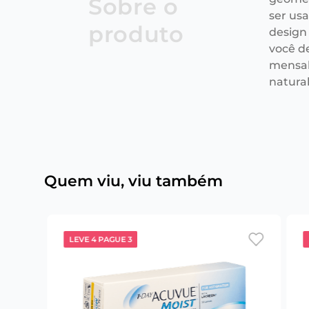
Sobre o
ser us
produto
design
você d
mensal
natura
Quem viu, viu também
LEVE 4 PAGUE 3