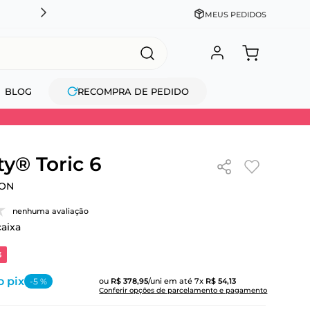
CADASTRE-SE GANHE 10% NA PRIMEIRA COMPRA + COM
MEUS PEDIDOS
BLOG
RECOMPRA DE PEDIDO
ty® Toric 6
ION
nenhuma avaliação
caixa
3
o pix
-
5
%
ou
R$
378
,
95
/uni
em até
7
x
R$
54
,
13
Conferir opções de parcelamento e pagamento