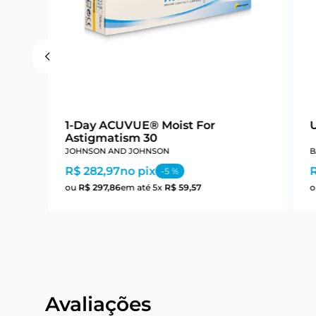
1-Day ACUVUE® Moist For
Astigmatism 30
JOHNSON AND JOHNSON
B
R$ 282,97
no pix
-
5
%
ou
R$
297
,
86
em até
5
x
R$
59
,
57
Avaliações