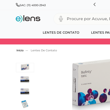
HNSON & JOHNSON, ALCON, BAUSCH+LOMB E COOPERVISION
SAC: (11) 4000-2943
Procure por Acuvue, Biofinity
LENTES DE CONTATO
LENTES PA
Use 30HOJE e ganhe 30% OFF + economia extra
Lentes De Contato