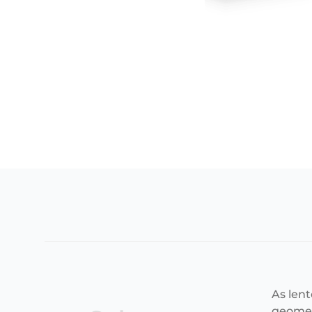
As len
geometr