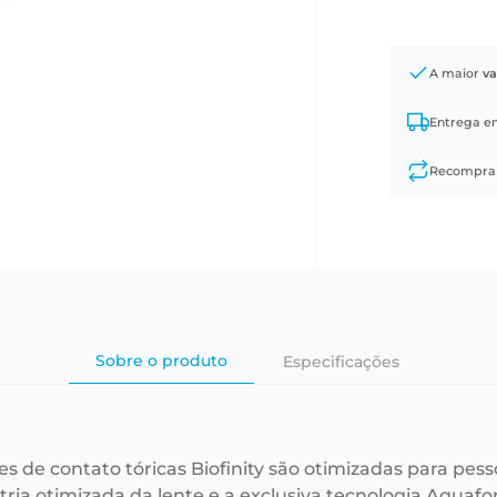
A maior
va
Entrega 
Recompr
Sobre o produto
Especificações
tes de contato tóricas Biofinity são otimizadas para p
ia otimizada da lente e a exclusiva tecnologia Aquafor