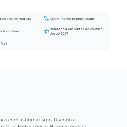
riedade
de marcas
Atendimento
especializado
Referência
em lentes de contato
em
todo Brasil
desde 2007
a
fácil
essoas com astigmatismo. Usando a
m®, as lentes tóricas Biofinity podem