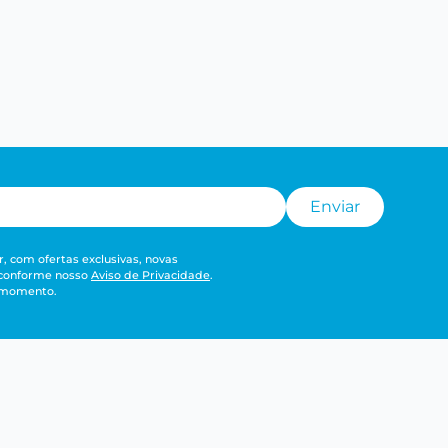
Enviar
, com ofertas exclusivas, novas
 conforme nosso
Aviso de Privacidade
.
r momento.