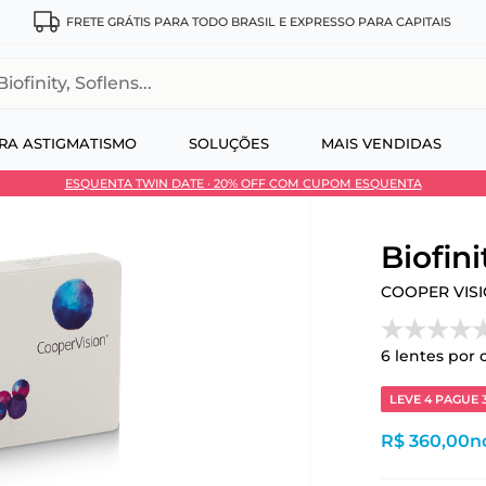
FRETE GRÁTIS PARA TODO BRASIL E EXPRESSO PARA CAPITAIS
, Soflens...
RA ASTIGMATISMO
SOLUÇÕES
MAIS VENDIDAS
ESQUENTA TWIN DATE · 20% OFF COM CUPOM ESQUENTA
 no Pix
Biofini
COOPER VIS
6
lentes por 
LEVE 4 PAGUE 
R$ 360,00
n