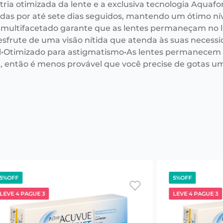
ia otimizada da lente e a exclusiva tecnologia Aquafor
adas por até sete dias seguidos, mantendo um ótimo nív
 multifacetado garante que as lentes permaneçam no l
esfrute de uma visão nítida que atenda às suas necessi
•Otimizado para astigmatismo•As lentes permanecem
l, então é menos provável que você precise de gotas u
5%
OFF
5%
OFF
LEVE 4 PAGUE 3
LEVE 4 PAGUE 3