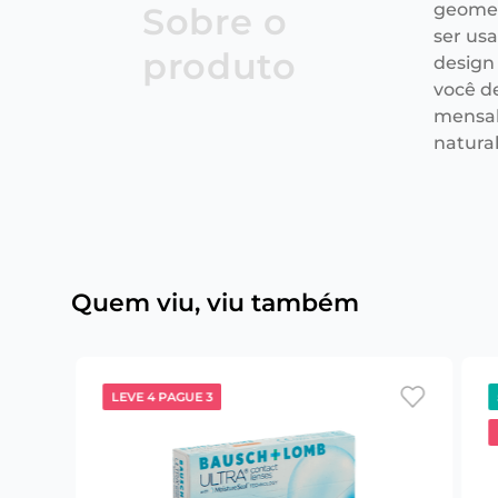
geometr
Sobre o
ser us
produto
design
você d
mensal
natura
Quem viu, viu também
LEVE 4 PAGUE 3