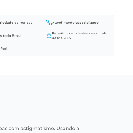
riedade
de marcas
Atendimento
especializado
Referência
em lentes de contato
em
todo Brasil
desde 2007
a
fácil
essoas com astigmatismo. Usando a