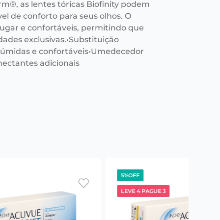
m®, as lentes tóricas Biofinity podem
el de conforto para seus olhos. O
ugar e confortáveis, permitindo que
dades exclusivas.•Substituição
 úmidas e confortáveis•Umedecedor
mectantes adicionais
5%
OFF
LEVE 4 PAGUE 3