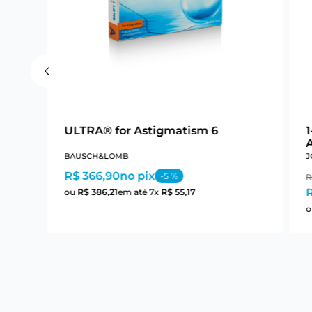
ULTRA® for Astigmatism 6
BAUSCH&LOMB
J
R$ 366,90
no pix
-
5
%
R
ou
R$
386
,
21
em até
7
x
R$
55
,
17