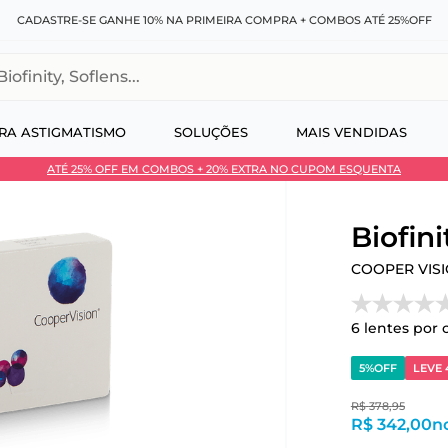
CADASTRE-SE GANHE 10% NA PRIMEIRA COMPRA + COMBOS ATÉ 25%OFF
, Soflens...
RA ASTIGMATISMO
SOLUÇÕES
MAIS VENDIDAS
ATÉ 25% OFF EM COMBOS + 20% EXTRA NO CUPOM ESQUENTA
 no Pix
Biofini
COOPER VIS
6
lentes por 
5%
OFF
LEVE 
R$
378
,
95
R$ 342,00
n