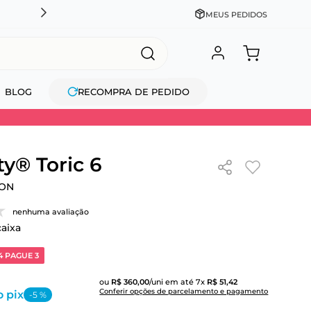
DESCONTO NO PIX OU À VISTA + PARCELAMENTO EM AT
MEUS PEDIDOS
BLOG
RECOMPRA DE PEDIDO
ty® Toric 6
ION
nenhuma avaliação
caixa
4 PAGUE 3
ou
R$
360
,
00
/uni
em até
7
x
R$
51
,
42
Conferir opções de parcelamento e pagamento
o pix
-
5
%