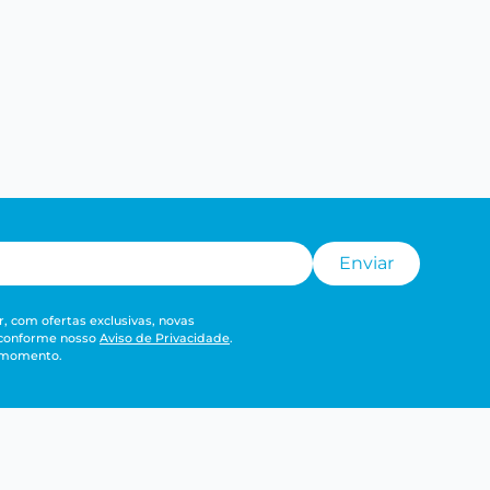
Enviar
, com ofertas exclusivas, novas
 conforme nosso
Aviso de Privacidade
.
r momento.