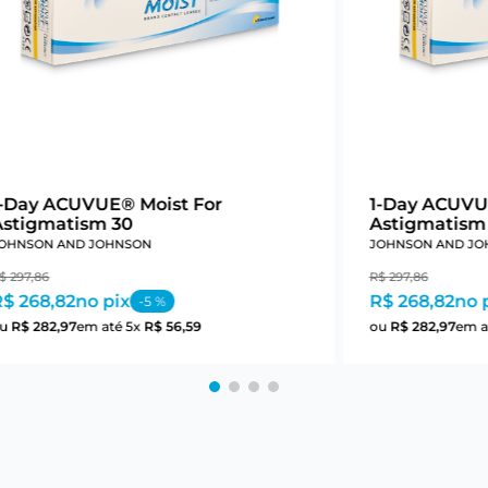
1-Day ACUVUE® Moist For
1-Day ACUVU
Astigmatism 30
Astigmatism
OHNSON AND JOHNSON
JOHNSON AND JO
$
297
,
86
R$
297
,
86
R$ 268,82
no pix
R$ 268,82
no 
-
5
%
ou
R$
282
,
97
em até
5
x
R$
56
,
59
ou
R$
282
,
97
em a