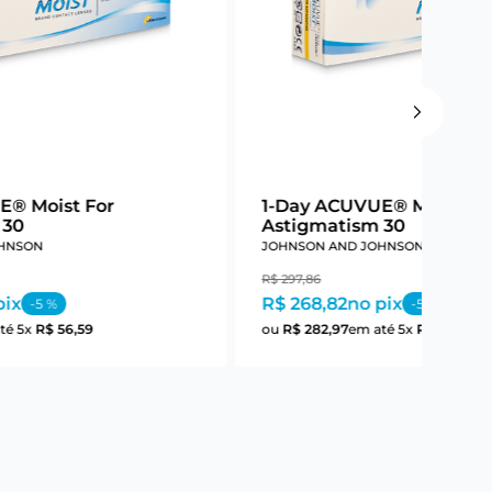
E® Moist For
1-Day ACUVUE® Moist Fo
 30
Astigmatism 30
HNSON
JOHNSON AND JOHNSON
R$
297
,
86
pix
R$ 268,82
no pix
-
5
%
-
5
%
té
5
x
R$
56
,
59
ou
R$
282
,
97
em até
5
x
R$
56
,
59