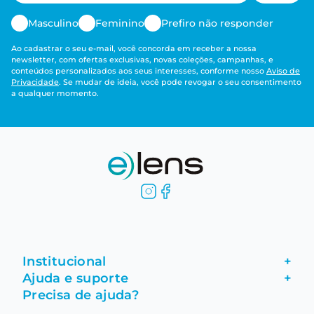
Masculino
Feminino
Prefiro não responder
Ao cadastrar o seu e-mail, você concorda em receber a nossa
newsletter, com ofertas exclusivas, novas coleções, campanhas, e
conteúdos personalizados aos seus interesses, conforme nosso
Aviso de
Privacidade
. Se mudar de ideia, você pode revogar o seu consentimento
a qualquer momento.
Institucional
+
Ajuda e suporte
+
Fale conosco
Precisa de ajuda?
Como comprar