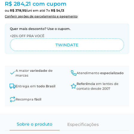
R$ 284,21
com cupom
ou
R$
378
,
95
/uni
em até
7
x
R$
54
,
13
Conferir opções de parcelamento e pagamento
Quer mais desconto? Use o cupom.
+25% OFF PRA VOCÊ
TWINDATE
A maior
variedade
de
Atendimento
especializado
marcas
Referência
em lentes de
Entrega em
todo Brasil
contato desde 2007
Recompra
fácil
Sobre o produto
Especificações