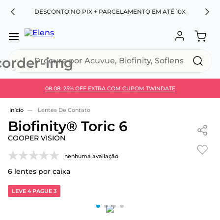
RA
DESCONTO NO PIX + PARCELAMENTO EM ATÉ 10X
Procure por Acuvue, Biofinity, Soflens...
08.08: 25% OFF EXTRA COM CUPOM TWINDATE
Use 30HOJE e ganhe 30% OFF + economia extra no
Pix
Lentes De Contato
Biofinity® Toric 6
COOPER VISION
nenhuma avaliação
6
lentes por caixa
LEVE 4 PAGUE 3