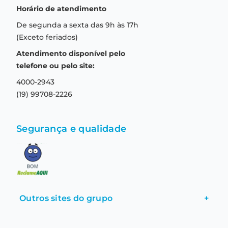
Quem somos
Horário de atendimento
Garantia
Compras seguras
De segunda a sexta das 9h às 17h
Troca e devolução
Formas de pagamento
(Exceto feriados)
Prazo de entrega
Aviso de privacidade
Atendimento disponível pelo
Central de relacionamento
Termos e condições de uso
telefone ou pelo site:
4000-2943
(19) 99708-2226
Segurança e qualidade
Outros sites do grupo
+