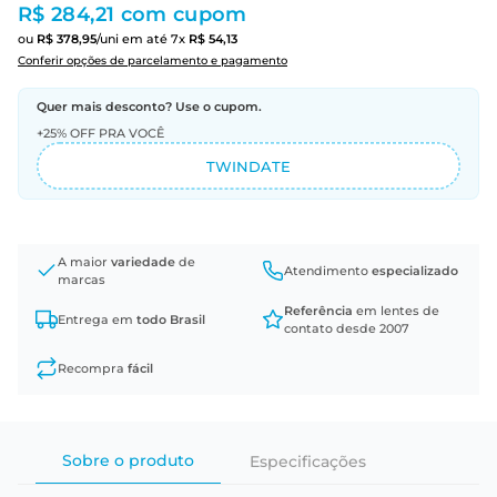
R$ 284,21
com cupom
ou
R$
378
,
95
/uni
em até
7
x
R$
54
,
13
Conferir opções de parcelamento e pagamento
Quer mais desconto? Use o cupom.
+25% OFF PRA VOCÊ
TWINDATE
A maior
variedade
de
Atendimento
especializado
marcas
Referência
em lentes de
Entrega em
todo Brasil
contato desde 2007
Recompra
fácil
Sobre o produto
Especificações