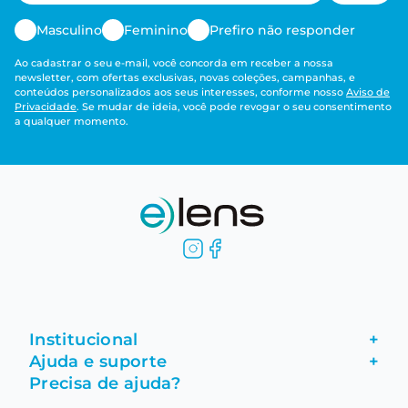
Masculino
Feminino
Prefiro não responder
Ao cadastrar o seu e-mail, você concorda em receber a nossa
newsletter, com ofertas exclusivas, novas coleções, campanhas, e
conteúdos personalizados aos seus interesses, conforme nosso
Aviso de
Privacidade
. Se mudar de ideia, você pode revogar o seu consentimento
a qualquer momento.
Institucional
+
Ajuda e suporte
+
Fale conosco
Precisa de ajuda?
Como comprar