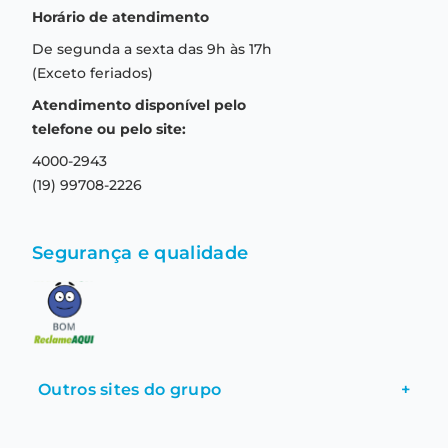
Quem somos
Horário de atendimento
Garantia
Compras seguras
De segunda a sexta das 9h às 17h
Troca e devolução
Formas de pagamento
(Exceto feriados)
Prazo de entrega
Aviso de privacidade
Atendimento disponível pelo
Central de relacionamento
Termos e condições de uso
telefone ou pelo site:
4000-2943
(19) 99708-2226
Segurança e qualidade
Outros sites do grupo
+