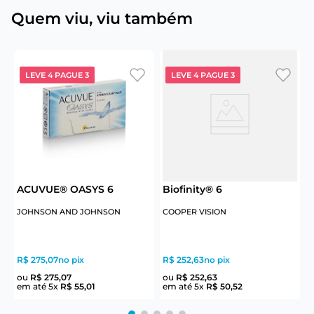
Quem viu, viu também
LEVE 4 PAGUE 3
LEVE 4 PAGUE 3
ACUVUE® OASYS 6
Biofinity® 6
B
JOHNSON AND JOHNSON
COOPER VISION
C
R$ 275,07
no pix
R$ 252,63
no pix
R
ou
R$
275
,
07
ou
R$
252
,
63
em até
5
x
R$
55
,
01
em até
5
x
R$
50
,
52
e