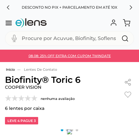
RA
DESCONTO NO PIX + PARCELAMENTO EM ATÉ 10X
Procure por Acuvue, Biofinity, Soflens...
08.08: 25% OFF EXTRA COM CUPOM TWINDATE
Use 30HOJE e ganhe 30% OFF + economia extra no
Pix
Lentes De Contato
Biofinity® Toric 6
COOPER VISION
nenhuma avaliação
6
lentes por caixa
LEVE 4 PAGUE 3