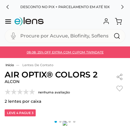
RA
DESCONTO NO PIX + PARCELAMENTO EM ATÉ 10X
Procure por Acuvue, Biofinity, Soflens...
08.08: 25% OFF EXTRA COM CUPOM TWINDATE
Use 30HOJE e ganhe 30% OFF + economia extra no
Pix
Lentes De Contato
AIR OPTIX® COLORS 2
ALCON
nenhuma avaliação
2
lentes por caixa
LEVE 4 PAGUE 3