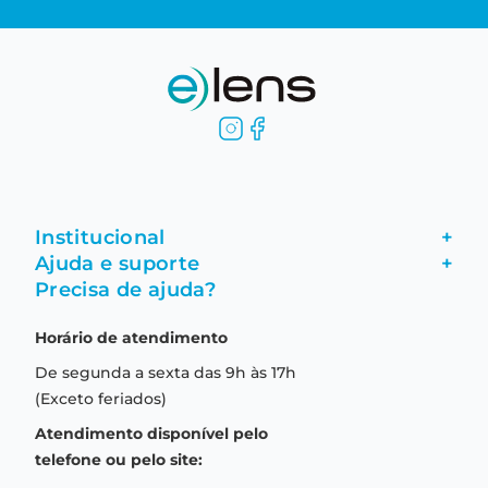
Institucional
+
Ajuda e suporte
+
Fale conosco
Precisa de ajuda?
Como comprar
Quem somos
Horário de atendimento
Garantia
Compras seguras
De segunda a sexta das 9h às 17h
Troca e devolução
Formas de pagamento
(Exceto feriados)
Prazo de entrega
Aviso de privacidade
Atendimento disponível pelo
Central de relacionamento
Termos e condições de uso
telefone ou pelo site: