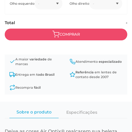
Olho esquerdo
-
Olho direito
-
Total
-
A maior
variedade
de
Atendimento
especializado
marcas
Referência
em lentes de
Entrega em
todo Brasil
contato desde 2007
Recompra
fácil
Sobre o produto
Especificações
Deixe as cores Air Optix® realçarem sua beleza