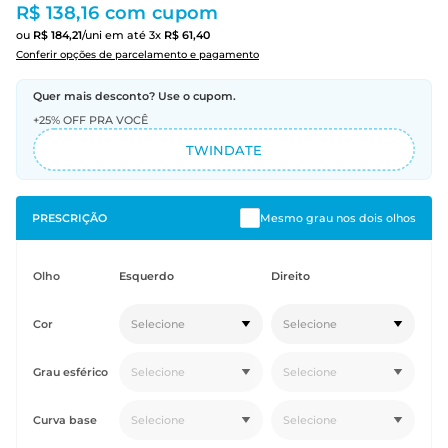
R$ 138,16
com cupom
ou
R$
184
,
21
/uni
em até
3
x
R$
61
,
40
Conferir opções de parcelamento e pagamento
Quer mais desconto? Use o cupom.
+25% OFF PRA VOCÊ
TWINDATE
PRESCRIÇÃO
Mesmo grau nos dois olhos
Olho
Esquerdo
Direito
Cor
Selecione
Selecione
Grau esférico
Selecione
Selecione
Curva base
Selecione
Selecione