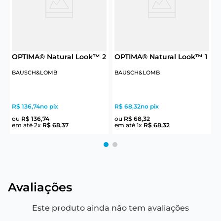
OPTIMA® Natural Look™ 2
OPTIMA® Natural Look™ 1
2
BAUSCH&LOMB
BAUSCH&LOMB
R$ 136,74
no pix
R$ 68,32
no pix
R
ou
R$
136
,
74
ou
R$
68
,
32
em até
2
x
R$
68
,
37
em até
1
x
R$
68
,
32
e
Avaliações
Este produto ainda não tem avaliações