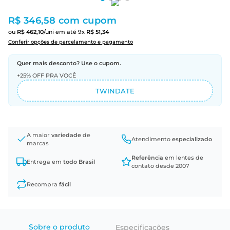
R$ 346,58
com cupom
ou
R$
462
,
10
/uni
em até
9
x
R$
51
,
34
Conferir opções de parcelamento e pagamento
Quer mais desconto? Use o cupom.
+25% OFF PRA VOCÊ
TWINDATE
A maior
variedade
de
Atendimento
especializado
marcas
Referência
em lentes de
Entrega em
todo Brasil
contato desde 2007
Recompra
fácil
Sobre o produto
Especificações