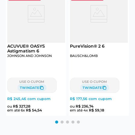
6
ACUVUE® OASYS
PureVision® 2 6
Astigmatism 6
JOHNSON AND JOHNSON
BAUSCH&LOMB
J
USE O CUPOM
USE O CUPOM
TWINDATE
TWINDATE
R$ 245,46
com cupom
R$ 177,56
com cupom
R
ou
R$
327
,
28
ou
R$
236
,
74
em até
6
x
R$
54
,
54
em até
4
x
R$
59
,
18
e