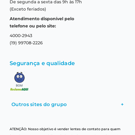
De segunda a sexta das 9h às 17h
Troca e devolução
Formas de pagamento
(Exceto feriados)
Prazo de entrega
Aviso de privacidade
Atendimento disponível pelo
Central de relacionamento
Termos e condições de uso
telefone ou pelo site:
4000-2943
(19) 99708-2226
Segurança e qualidade
Outros sites do grupo
+
ATENÇÃO: Nosso objetivo é vender lentes de contato para quem