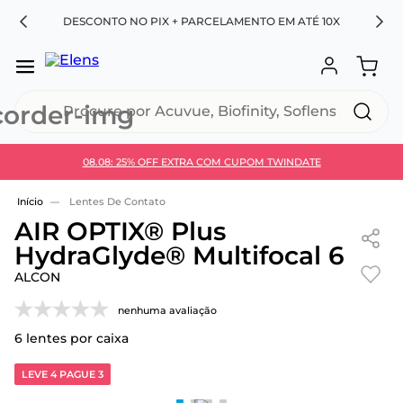
RA
DESCONTO NO PIX + PARCELAMENTO EM ATÉ 10X
Procure por Acuvue, Biofinity, Soflens...
08.08: 25% OFF EXTRA COM CUPOM TWINDATE
Use 30HOJE e ganhe 30% OFF + economia extra no
Pix
Lentes De Contato
AIR OPTIX® Plus
HydraGlyde® Multifocal 6
ALCON
nenhuma avaliação
6
lentes por caixa
LEVE 4 PAGUE 3