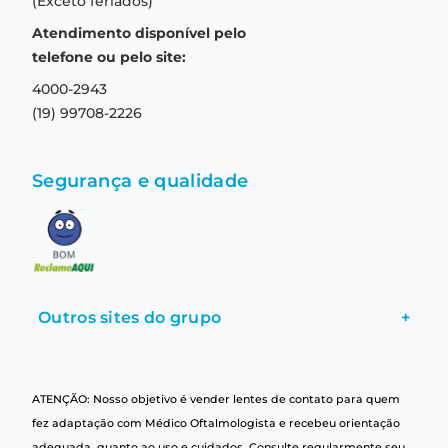
(Exceto feriados)
Prazo de entrega
Aviso de privacidade
Atendimento disponível pelo
Central de relacionamento
Termos e condições de uso
telefone ou pelo site:
4000-2943
(19) 99708-2226
Segurança e qualidade
Outros sites do grupo
+
ATENÇÃO: Nosso objetivo é vender lentes de contato para quem
fez adaptação com Médico Oftalmologista e recebeu orientação
adequada, quanto ao uso e cuidados. Consulte regularmente seu