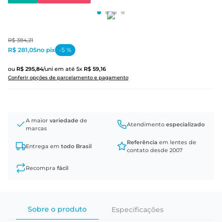
R$
384
,
21
R$ 281,05
no pix
-
5
%
ou
R$
295
,
84
/uni
em até
5
x
R$
59
,
16
Conferir opções de parcelamento e pagamento
A maior
variedade
de
Atendimento
especializado
marcas
Referência
em lentes de
Entrega em
todo Brasil
contato desde 2007
Recompra
fácil
Sobre o produto
Especificações