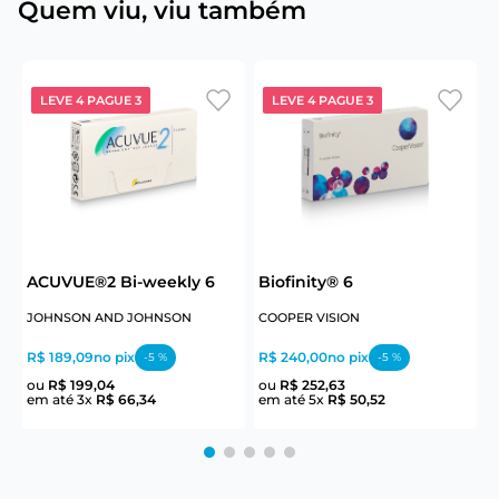
Quem viu, viu também
LEVE 4 PAGUE 3
LEVE 4 PAGUE 3
ACUVUE®2 Bi-weekly 6
Biofinity® 6
JOHNSON AND JOHNSON
COOPER VISION
J
R$ 189,09
no pix
R$ 240,00
no pix
R
-
5
%
-
5
%
ou
R$
199
,
04
ou
R$
252
,
63
em até
3
x
R$
66
,
34
em até
5
x
R$
50
,
52
e