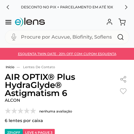
RA
DESCONTO NO PIX + PARCELAMENTO EM ATÉ 10X
Procure por Acuvue, Biofinity, Soflens...
ESQUENTA TWIN DATE · 20% OFF COM CUPOM ESQUENTA
Use 30HOJE e ganhe 30% OFF + economia extra no
Pix
Lentes De Contato
AIR OPTIX® Plus
HydraGlyde®
Astigmatism 6
ALCON
nenhuma avaliação
6
lentes por caixa
23%
OFF
LEVE 4 PAGUE 3