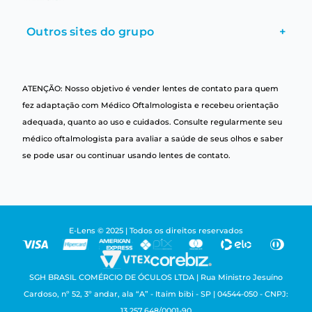
Outros sites do grupo
+
ATENÇÃO: Nosso objetivo é vender lentes de contato para quem
fez adaptação com Médico Oftalmologista e recebeu orientação
adequada, quanto ao uso e cuidados. Consulte regularmente seu
médico oftalmologista para avaliar a saúde de seus olhos e saber
se pode usar ou continuar usando lentes de contato.
E-Lens © 2025 | Todos os direitos reservados
SGH BRASIL COMÉRCIO DE ÓCULOS LTDA | Rua Ministro Jesuíno
Cardoso, nº 52, 3º andar, ala “A” - Itaim bibi - SP | 04544-050 - CNPJ:
13.257.648/0001-90