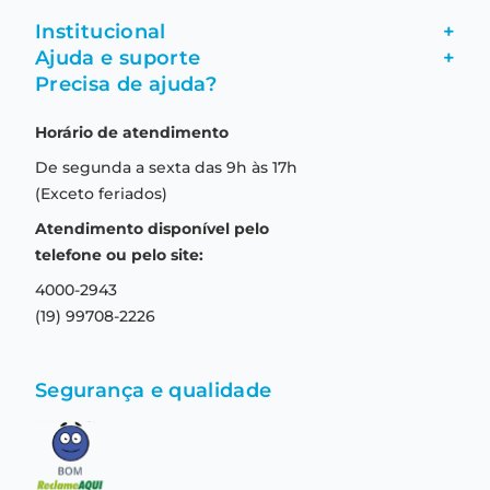
Institucional
+
Ajuda e suporte
+
Fale conosco
Precisa de ajuda?
Como comprar
Quem somos
Horário de atendimento
Garantia
Compras seguras
De segunda a sexta das 9h às 17h
Troca e devolução
Formas de pagamento
(Exceto feriados)
Prazo de entrega
Aviso de privacidade
Atendimento disponível pelo
Central de relacionamento
Termos e condições de uso
telefone ou pelo site:
4000-2943
(19) 99708-2226
Segurança e qualidade