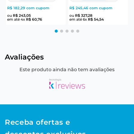
R$ 182,29
com cupom
R$ 245,46
com cupom
R
ou
R$
243
,
05
ou
R$
327
,
28
em até
4
x
R$
60
,
76
em até
6
x
R$
54
,
54
e
Avaliações
Este produto ainda não tem avaliações
Receba ofertas e