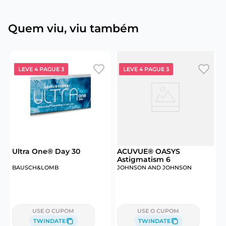
Quem viu, viu também
LEVE 4 PAGUE 3
LEVE 4 PAGUE 3
6
Ultra One® Day 30
ACUVUE® OASYS
Astigmatism 6
M
BAUSCH&LOMB
JOHNSON AND JOHNSON
J
USE O CUPOM
USE O CUPOM
TWINDATE
TWINDATE