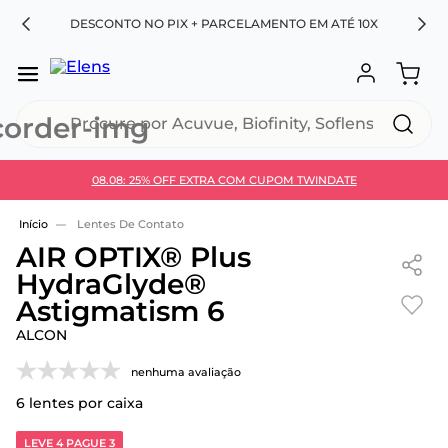
RA
DESCONTO NO PIX + PARCELAMENTO EM ATÉ 10X
Procure por Acuvue, Biofinity, Soflens...
08.08: 25% OFF EXTRA COM CUPOM TWINDATE
Use 30HOJE e ganhe 30% OFF + economia extra no
Pix
Lentes De Contato
AIR OPTIX® Plus
HydraGlyde®
Astigmatism 6
ALCON
nenhuma avaliação
6
lentes por caixa
LEVE 4 PAGUE 3