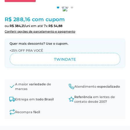
R$ 288,16
com cupom
ou
R$
384
,
21
/uni
em até
7
x
R$
54
,
88
Conferir opções de parcelamento e pagamento
Quer mais desconto? Use o cupom.
+25% OFF PRA VOCÊ
TWINDATE
A maior
variedade
de
Atendimento
especializado
marcas
Referência
em lentes de
Entrega em
todo Brasil
contato desde 2007
Recompra
fácil