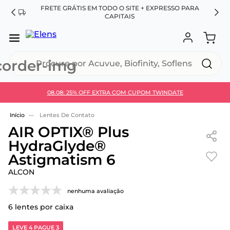
FRETE GRÁTIS EM TODO O SITE + EXPRESSO PARA
ES
CAPITAIS
Procure por Acuvue, Biofinity, Soflens...
08.08: 25% OFF EXTRA COM CUPOM TWINDATE
Use 30HOJE e ganhe 30% OFF + economia extra no
Pix
Lentes De Contato
AIR OPTIX® Plus
HydraGlyde®
Astigmatism 6
ALCON
nenhuma avaliação
6
lentes por caixa
LEVE 4 PAGUE 3