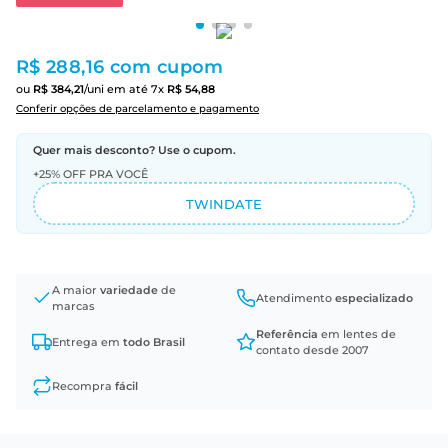
R$ 288,16
com cupom
ou
R$
384
,
21
/uni
em até
7
x
R$
54
,
88
Conferir opções de parcelamento e pagamento
Quer mais desconto? Use o cupom.
+25% OFF PRA VOCÊ
TWINDATE
A maior
variedade
de
Atendimento
especializado
marcas
Referência
em lentes de
Entrega em
todo Brasil
contato desde 2007
Recompra
fácil