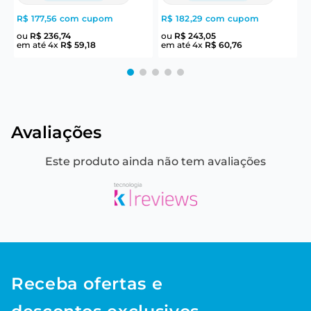
R$ 177,56
com cupom
R$ 182,29
com cupom
R
ou
R$
236
,
74
ou
R$
243
,
05
em até
4
x
R$
59
,
18
em até
4
x
R$
60
,
76
e
Avaliações
Este produto ainda não tem avaliações
Receba ofertas e