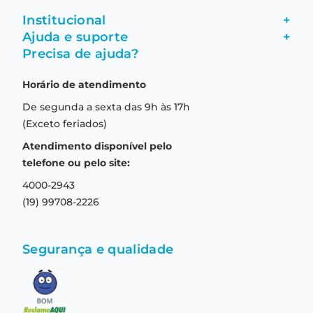
Institucional
+
Ajuda e suporte
+
Fale conosco
Precisa de ajuda?
Como comprar
Quem somos
Horário de atendimento
Garantia
Compras seguras
De segunda a sexta das 9h às 17h
Troca e devolução
Formas de pagamento
(Exceto feriados)
Prazo de entrega
Aviso de privacidade
Atendimento disponível pelo
Central de relacionamento
Termos e condições de uso
telefone ou pelo site:
4000-2943
(19) 99708-2226
Segurança e qualidade