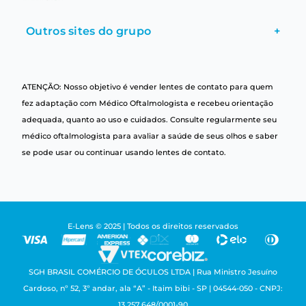
Outros sites do grupo
+
ATENÇÃO: Nosso objetivo é vender lentes de contato para quem
fez adaptação com Médico Oftalmologista e recebeu orientação
adequada, quanto ao uso e cuidados. Consulte regularmente seu
médico oftalmologista para avaliar a saúde de seus olhos e saber
se pode usar ou continuar usando lentes de contato.
E-Lens © 2025 | Todos os direitos reservados
SGH BRASIL COMÉRCIO DE ÓCULOS LTDA | Rua Ministro Jesuíno
Cardoso, nº 52, 3º andar, ala “A” - Itaim bibi - SP | 04544-050 - CNPJ:
13.257.648/0001-90