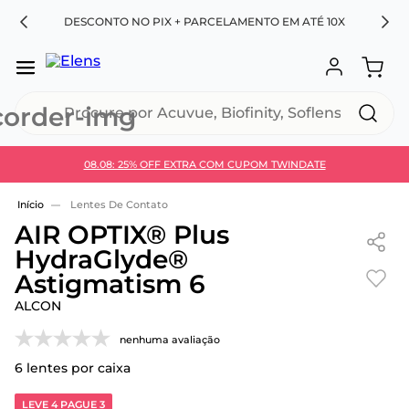
RA
DESCONTO NO PIX + PARCELAMENTO EM ATÉ 10X
Procure por Acuvue, Biofinity, Soflens...
08.08: 25% OFF EXTRA COM CUPOM TWINDATE
Use 30HOJE e ganhe 30% OFF + economia extra no
Pix
Lentes De Contato
AIR OPTIX® Plus
HydraGlyde®
Astigmatism 6
ALCON
nenhuma avaliação
6
lentes por caixa
LEVE 4 PAGUE 3