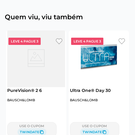
Quem viu, viu também
LEVE 4 PAGUE 3
LEVE 4 PAGUE 3
PureVision® 2 6
Ultra One® Day 30
M
BAUSCH&LOMB
BAUSCH&LOMB
J
USE O CUPOM
USE O CUPOM
TWINDATE
TWINDATE