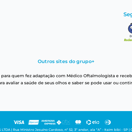
Se
Outros sites do grupo
+
 para quem fez adaptação com Médico Oftalmologista e receb
a avaliar a saúde de seus olhos e saber se pode usar ou conti
| Rua Ministro Jesuíno Cardoso, nº 52, 3º andar, ala “A” - Itaim bibi - SP | 