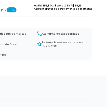
ou
R$
295
,
84
/uni
em até
5
x
R$
59
,
16
Conferir opções de parcelamento e pagamento
 pix
-
5
%
riedade
de marcas
Atendimento
especializado
Referência
em lentes de contato
em
todo Brasil
desde 2007
a
fácil