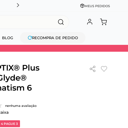
CADASTRE-SE GANHE 10% NA PRIMEIRA COMPRA + COM
MEUS PEDIDOS
BLOG
RECOMPRA DE PEDIDO
TIX® Plus
Glyde®
atism 6
nenhuma avaliação
caixa
 4 PAGUE 3