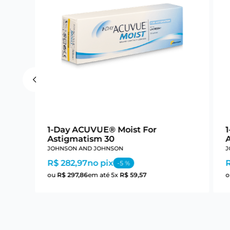
1-Day ACUVUE® Moist For
Astigmatism 30
JOHNSON AND JOHNSON
J
R$ 282,97
no pix
-
5
%
ou
R$
297
,
86
em até
5
x
R$
59
,
57