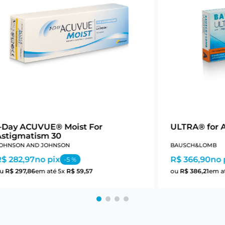
1-Day ACUVUE® Moist For
ULTRA® for 
Astigmatism 30
OHNSON AND JOHNSON
BAUSCH&LOMB
R$ 282,97
no pix
R$ 366,90
no 
-
5
%
ou
R$
297
,
86
em até
5
x
R$
59
,
57
ou
R$
386
,
21
em a