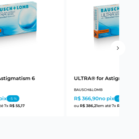
Astigmatism 6
ULTRA® for Astigmatism
BAUSCH&LOMB
pix
R$ 366,90
no pix
-
5
%
-
5
%
té
7
x
R$
55
,
17
ou
R$
386
,
21
em até
7
x
R$
55
,
17