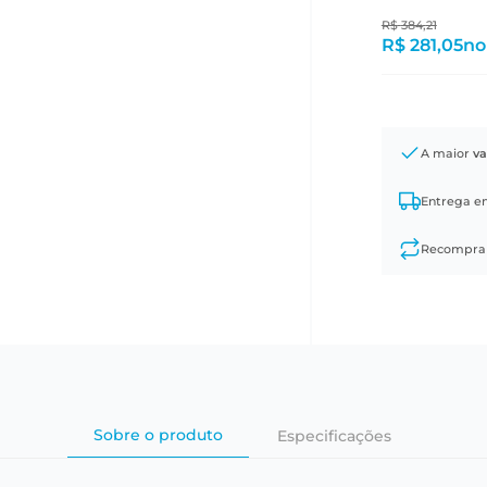
R$
384
,
21
R$ 281,05
no
A maior
va
Entrega 
Recompr
Sobre o produto
Especificações