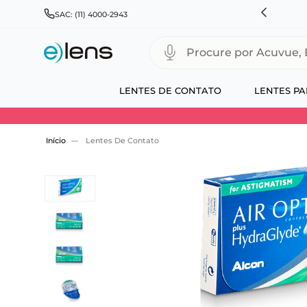
HNSON & JOHNSON, ALCON, BAUSCH+LOMB E COOPERVISION
SAC: (11) 4000-2943
Procure por Acuvue, Biofinity
LENTES DE CONTATO
LENTES PA
Use 30HOJE e ganhe 30% OFF + economia extra
Lentes De Contato