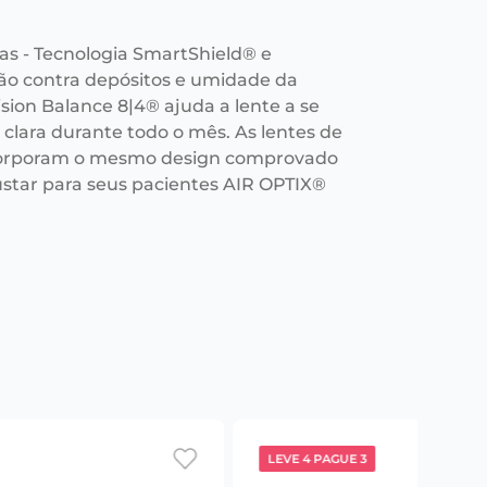
as - Tecnologia SmartShield® e
ção contra depósitos e umidade da
ision Balance 8|4® ajuda a lente a se
clara durante todo o mês. As lentes de
ncorporam o mesmo design comprovado
star para seus pacientes AIR OPTIX®
LEVE 4 PAGUE 3