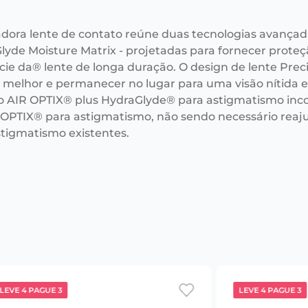
adora lente de contato reúne duas tecnologias avançad
lyde Moisture Matrix - projetadas para fornecer prote
cie da® lente de longa duração. O design de lente Prec
r melhor e permanecer no lugar para uma visão nítida e 
o AIR OPTIX® plus HydraGlyde® para astigmatismo i
 OPTIX® para astigmatismo, não sendo necessário reaju
stigmatismo existentes.
LEVE 4 PAGUE 3
LEVE 4 PAGUE 3