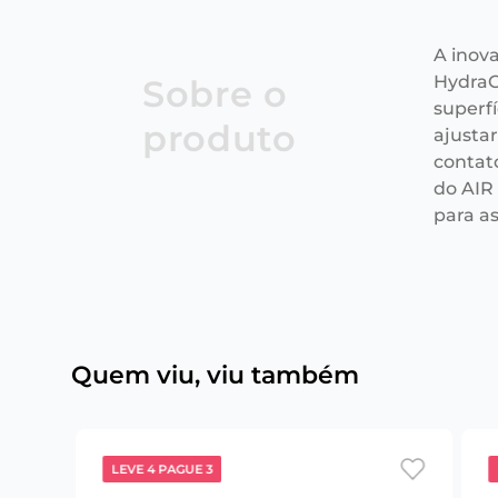
A inov
HydraG
Sobre o
superfí
produto
ajusta
contat
do AIR
para a
Quem viu, viu também
LEVE 4 PAGUE 3