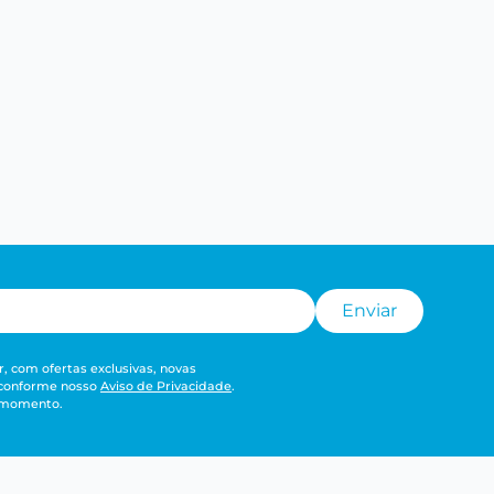
Enviar
, com ofertas exclusivas, novas
 conforme nosso
Aviso de Privacidade
.
r momento.