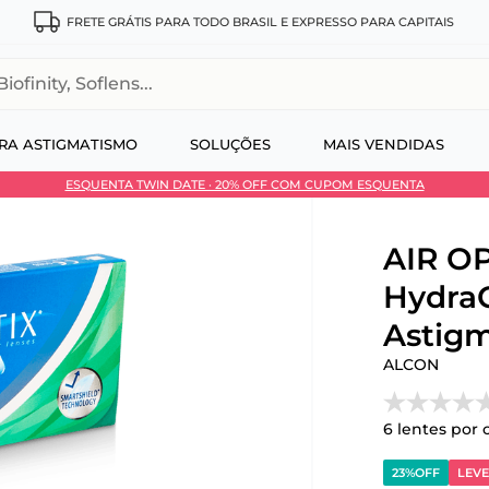
FRETE GRÁTIS PARA TODO BRASIL E EXPRESSO PARA CAPITAIS
, Soflens...
RA ASTIGMATISMO
SOLUÇÕES
MAIS VENDIDAS
ESQUENTA TWIN DATE · 20% OFF COM CUPOM ESQUENTA
 no Pix
AIR OP
Hydra
Astigm
ALCON
6
lentes por 
23%
OFF
LEVE