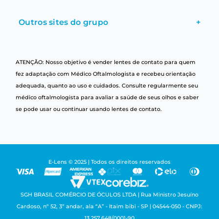
Outros sites do grupo
+
ATENÇÃO: Nosso objetivo é vender lentes de contato para quem
fez adaptação com Médico Oftalmologista e recebeu orientação
adequada, quanto ao uso e cuidados. Consulte regularmente seu
médico oftalmologista para avaliar a saúde de seus olhos e saber
se pode usar ou continuar usando lentes de contato.
E-Lens © 2025 | Todos os direitos reservados
SGH BRASIL COMÉRCIO DE ÓCULOS LTDA | Rua Ministro Jesuíno
Cardoso, nº 52, 3º andar, ala “A” - Itaim bibi - SP | 04544-050 - CNPJ:
13.257.648/0001-90