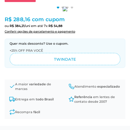
R$ 288,16
com cupom
ou
R$
384
,
21
/uni
em até
7
x
R$
54
,
88
Conferir opções de parcelamento e pagamento
Quer mais desconto? Use o cupom.
+25% OFF PRA VOCÊ
TWINDATE
A maior
variedade
de
Atendimento
especializado
marcas
Referência
em lentes de
Entrega em
todo Brasil
contato desde 2007
Recompra
fácil