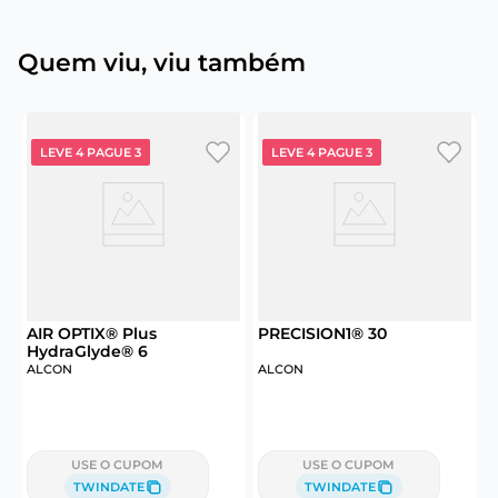
Quem viu, viu também
LEVE 4 PAGUE 3
LEVE 4 PAGUE 3
6
AIR OPTIX® Plus
PRECISION1® 30
HydraGlyde® 6
ALCON
ALCON
J
USE O CUPOM
USE O CUPOM
TWINDATE
TWINDATE