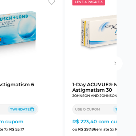
LEVE 4 PAGUE 3
Astigmatism 6
1-Day ACUVUE® Moist Fo
Astigmatism 30
JOHNSON AND JOHNSON
TWINDATE
USE O CUPOM
TWINDATE
m cupom
R$ 223,40
com cupom
té
7
x
R$
55
,
17
ou
R$
297
,
86
em até
5
x
R$
59
,
57