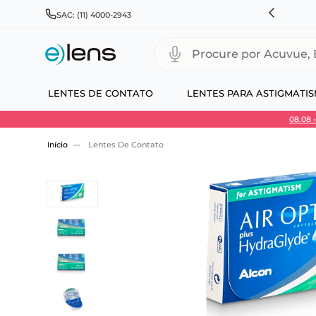
HNSON & JOHNSON, ALCON, BAUSCH+LOMB E COOPERVISION
SAC: (11) 4000-2943
Procure por Acuvue, Biofinity
LENTES DE CONTATO
LENTES PARA ASTIGMATI
08.08
Use 30HOJE e ganhe 30% OFF + economia extra
Lentes De Contato