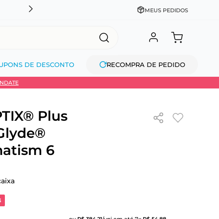
CADASTRE-SE GANHE 10% NA PRIMEIRA COMPRA + COM
MEUS PEDIDOS
UPONS DE DESCONTO
RECOMPRA DE PEDIDO
INDATE
TIX® Plus
Glyde®
atism 6
caixa
3