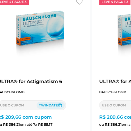
LEVE 4 PAGUE 3
LEVE 4 PAGUE 3
ULTRA® for Astigmatism 6
ULTRA® for 
AUSCH&LOMB
BAUSCH&LOMB
USE O CUPOM
TWINDATE
USE O CUPOM
R$ 289,66
com cupom
R$ 289,66
co
ou
R$
386
,
21
em até
7
x
R$
55
,
17
ou
R$
386
,
21
em a