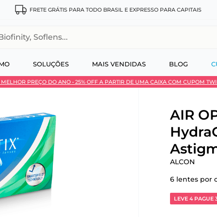
FRETE GRÁTIS PARA TODO BRASIL E EXPRESSO PARA CAPITAIS
, Soflens...
SMO
SOLUÇÕES
MAIS VENDIDAS
BLOG
C
 • MELHOR PREÇO DO ANO • 25% OFF A PARTIR DE UMA CAIXA COM CUPOM TW
 no Pix
AIR OP
Hydra
Astigm
ALCON
6
lentes por 
LEVE 4 PAGUE 