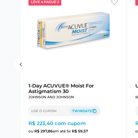
LEVE 4 PAGUE 3
1-Day ACUVUE® Moist For
Astigmatism 30
JOHNSON AND JOHNSON
B
USE O CUPOM
TWINDATE
R$ 223,40
com cupom
ou
R$
297
,
86
em até
5
x
R$
59
,
57