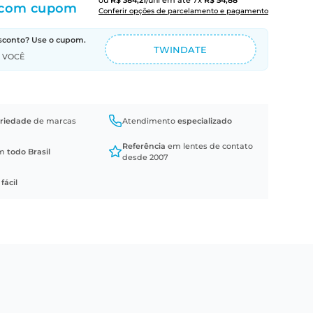
ou
R$
384
,
21
/uni
em até
7
x
R$
54
,
88
com cupom
Conferir opções de parcelamento e pagamento
sconto? Use o cupom.
TWINDATE
A VOCÊ
riedade
de marcas
Atendimento
especializado
Referência
em lentes de contato
em
todo Brasil
desde 2007
a
fácil