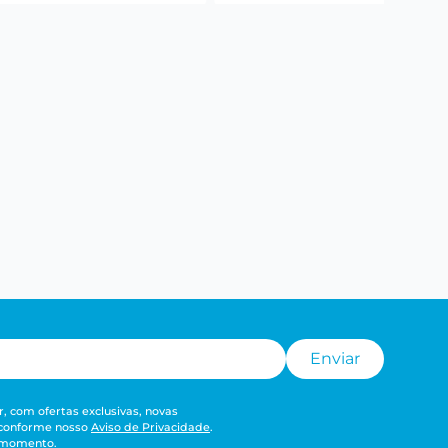
Enviar
, com ofertas exclusivas, novas
 conforme nosso
Aviso de Privacidade
.
r momento.