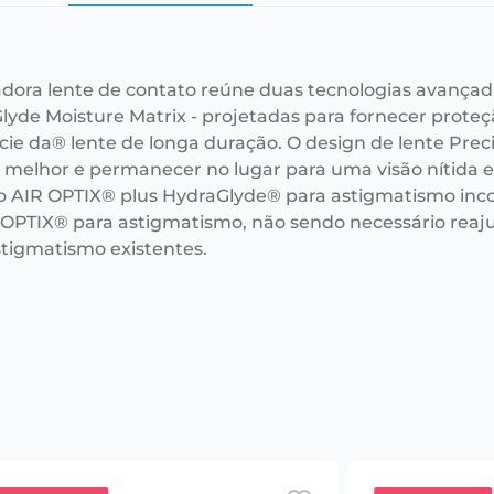
adora lente de contato reúne duas tecnologias avançad
lyde Moisture Matrix - projetadas para fornecer prote
cie da® lente de longa duração. O design de lente Prec
r melhor e permanecer no lugar para uma visão nítida e 
o AIR OPTIX® plus HydraGlyde® para astigmatismo i
 OPTIX® para astigmatismo, não sendo necessário reaju
stigmatismo existentes.