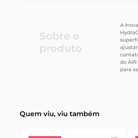
A inov
HydraG
Sobre o
superfí
produto
ajusta
contat
do AIR
para a
Quem viu, viu também