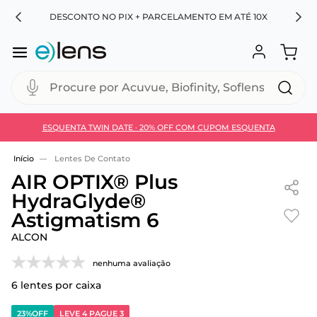
RA
DESCONTO NO PIX + PARCELAMENTO EM ATÉ 10X
Procure por Acuvue, Biofinity, Soflens...
ESQUENTA TWIN DATE · 20% OFF COM CUPOM ESQUENTA
Use 30HOJE e ganhe 30% OFF + economia extra no
Pix
Lentes De Contato
AIR OPTIX® Plus
HydraGlyde®
Astigmatism 6
ALCON
nenhuma avaliação
6
lentes por caixa
23%
OFF
LEVE 4 PAGUE 3