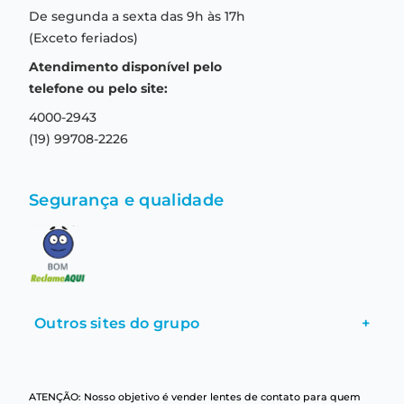
Compras seguras
De segunda a sexta das 9h às 17h
Troca e devolução
Formas de pagamento
(Exceto feriados)
Prazo de entrega
Aviso de privacidade
Atendimento disponível pelo
Central de relacionamento
Termos e condições de uso
telefone ou pelo site:
4000-2943
(19) 99708-2226
Segurança e qualidade
Outros sites do grupo
+
ATENÇÃO: Nosso objetivo é vender lentes de contato para quem