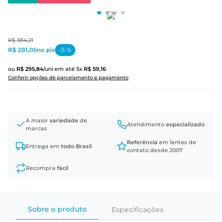
R$
384
,
21
R$ 281,05
no pix
-
5
%
ou
R$
295
,
84
/uni
em até
5
x
R$
59
,
16
Conferir opções de parcelamento e pagamento
A maior
variedade
de
Atendimento
especializado
marcas
Referência
em lentes de
Entrega em
todo Brasil
contato desde 2007
Recompra
fácil
Sobre o produto
Especificações