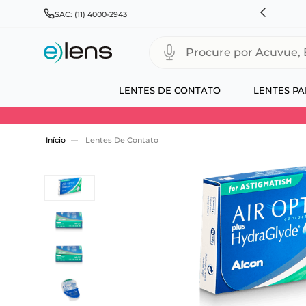
HNSON & JOHNSON, ALCON, BAUSCH+LOMB E COOPERVISION
SAC: (11) 4000-2943
Procure por Acuvue, Biofinity
LENTES DE CONTATO
LENTES PA
Use 30HOJE e ganhe 30% OFF + economia extra
Lentes De Contato