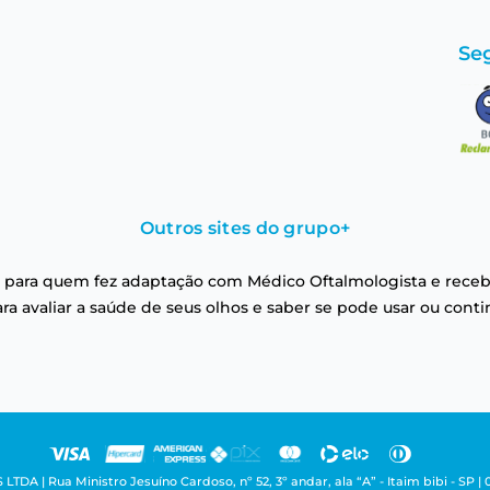
Se
Outros sites do grupo
+
 para quem fez adaptação com Médico Oftalmologista e receb
a avaliar a saúde de seus olhos e saber se pode usar ou conti
| Rua Ministro Jesuíno Cardoso, nº 52, 3º andar, ala “A” - Itaim bibi - SP | 