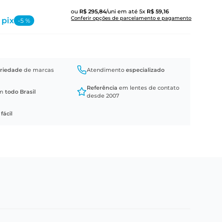
ou
R$
295
,
84
/uni
em até
5
x
R$
59
,
16
Conferir opções de parcelamento e pagamento
 pix
-
5
%
riedade
de marcas
Atendimento
especializado
Referência
em lentes de contato
em
todo Brasil
desde 2007
a
fácil