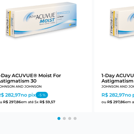
1-Day ACUVUE® Moist For
1-Day ACUVU
Astigmatism 30
Astigmatism
OHNSON AND JOHNSON
JOHNSON AND JO
R$ 282,97
no pix
R$ 282,97
no 
-
5
%
ou
R$
297
,
86
em até
5
x
R$
59
,
57
ou
R$
297
,
86
em a