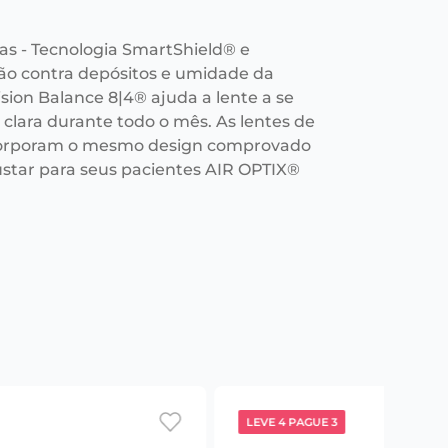
as - Tecnologia SmartShield® e
ção contra depósitos e umidade da
ision Balance 8|4® ajuda a lente a se
clara durante todo o mês. As lentes de
ncorporam o mesmo design comprovado
star para seus pacientes AIR OPTIX®
LEVE 4 PAGUE 3