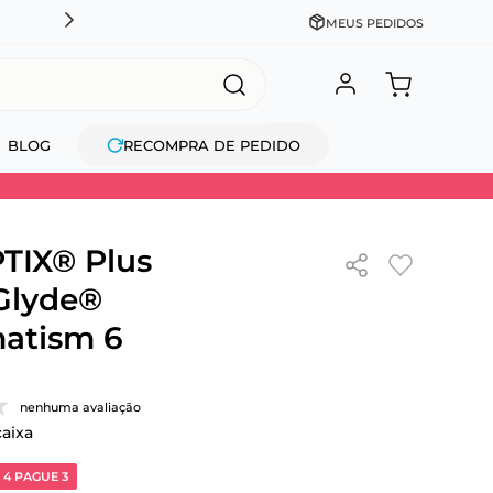
CADASTRE-SE GANHE 10% NA PRIMEIRA COMPRA + COM
MEUS PEDIDOS
BLOG
RECOMPRA DE PEDIDO
TIX® Plus
Glyde®
atism 6
nenhuma avaliação
caixa
 4 PAGUE 3