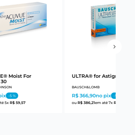
E® Moist For
ULTRA® for Astigmatism
 30
HNSON
BAUSCH&LOMB
pix
R$ 366,90
no pix
-
5
%
-
5
%
té
5
x
R$
59
,
57
ou
R$
386
,
21
em até
7
x
R$
55
,
17