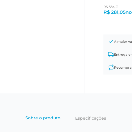
R$
384
,
21
R$ 281,05
no
A maior
va
Entrega 
Recompr
Sobre o produto
Especificações