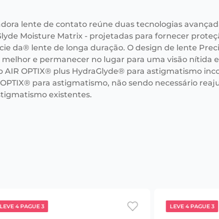
adora lente de contato reúne duas tecnologias avançad
lyde Moisture Matrix - projetadas para fornecer prote
cie da® lente de longa duração. O design de lente Prec
r melhor e permanecer no lugar para uma visão nítida e 
o AIR OPTIX® plus HydraGlyde® para astigmatismo i
 OPTIX® para astigmatismo, não sendo necessário reaju
stigmatismo existentes.
LEVE 4 PAGUE 3
LEVE 4 PAGUE 3