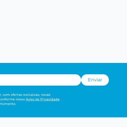
Enviar
, com ofertas exclusivas, novas
 conforme nosso
Aviso de Privacidade
.
r momento.