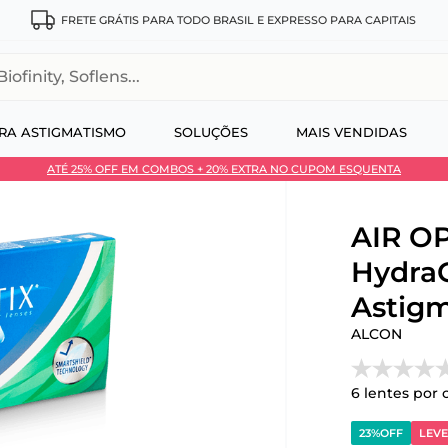
FRETE GRÁTIS PARA TODO BRASIL E EXPRESSO PARA CAPITAIS
, Soflens...
RA ASTIGMATISMO
SOLUÇÕES
MAIS VENDIDAS
ATÉ 25% OFF EM COMBOS + 20% EXTRA NO CUPOM ESQUENTA
 no Pix
AIR OP
Hydra
Astigm
ALCON
6
lentes por 
23%
OFF
LEVE