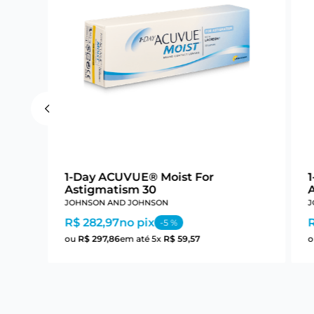
1-Day ACUVUE® Moist For
Astigmatism 30
JOHNSON AND JOHNSON
J
R$ 282,97
no pix
-
5
%
ou
R$
297
,
86
em até
5
x
R$
59
,
57