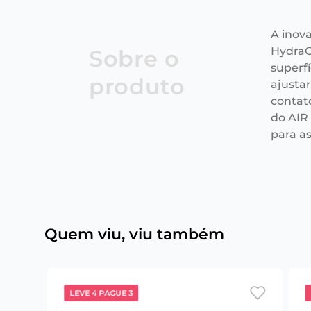
A inov
HydraG
Sobre o
superfí
produto
ajusta
contat
do AIR
para a
Quem viu, viu também
LEVE 4 PAGUE 3