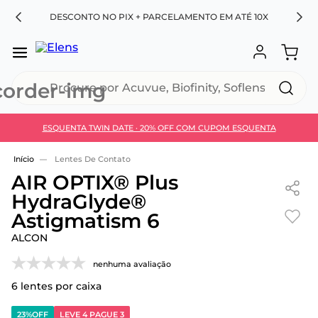
RA
DESCONTO NO PIX + PARCELAMENTO EM ATÉ 10X
Procure por Acuvue, Biofinity, Soflens...
ESQUENTA TWIN DATE · 20% OFF COM CUPOM ESQUENTA
Use 30HOJE e ganhe 30% OFF + economia extra no
Pix
Lentes De Contato
AIR OPTIX® Plus
HydraGlyde®
Astigmatism 6
ALCON
nenhuma avaliação
6
lentes por caixa
23%
OFF
LEVE 4 PAGUE 3