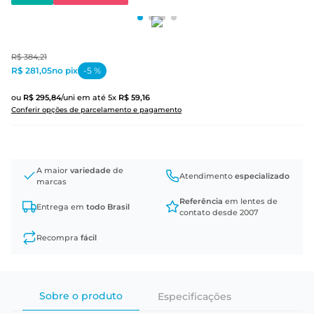
R$
384
,
21
R$ 281,05
no pix
-
5
%
ou
R$
295
,
84
/uni
em até
5
x
R$
59
,
16
Conferir opções de parcelamento e pagamento
A maior
variedade
de
Atendimento
especializado
marcas
Referência
em lentes de
Entrega em
todo Brasil
contato desde 2007
Recompra
fácil
Sobre o produto
Especificações