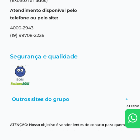
(Exceto feriados)
Prazo de entrega
Aviso de privacidade
Atendimento disponível pelo
Central de relacionamento
Termos e condições de uso
telefone ou pelo site:
4000-2943
(19) 99708-2226
Segurança e qualidade
Outros sites do grupo
+
X Fechar
ATENÇÃO: Nosso objetivo é vender lentes de contato para quem
fez adaptação com Médico Oftalmologista e recebeu orientação
adequada, quanto ao uso e cuidados. Consulte regularmente seu