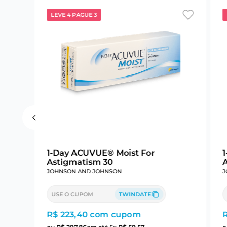
LEVE 4 PAGUE 3
1-Day ACUVUE® Moist For
Astigmatism 30
JOHNSON AND JOHNSON
J
USE O CUPOM
TWINDATE
R$ 223,40
com cupom