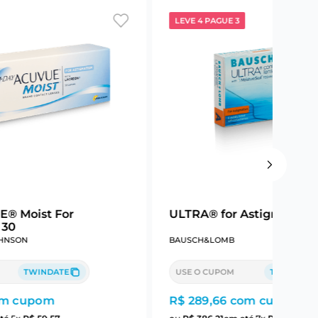
LEVE 4 PAGUE 3
E® Moist For
ULTRA® for Astigmatism
 30
HNSON
BAUSCH&LOMB
TWINDATE
USE O CUPOM
TWINDATE
m cupom
R$ 289,66
com cupom