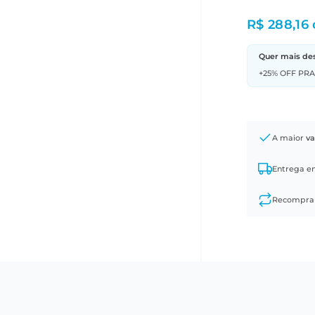
R$ 288,16
Quer mais de
+25% OFF PR
A maior
va
Entrega 
Recompr