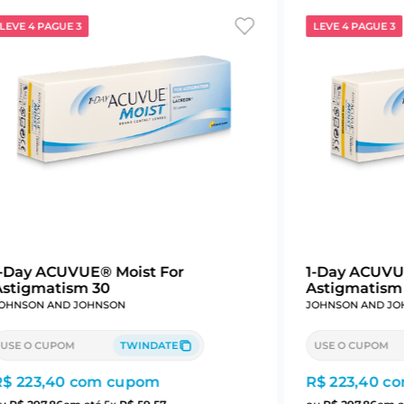
LEVE 4 PAGUE 3
LEVE 4 PAGUE 3
1-Day ACUVUE® Moist For
1-Day ACUVU
Astigmatism 30
Astigmatism
OHNSON AND JOHNSON
JOHNSON AND JO
USE O CUPOM
TWINDATE
USE O CUPOM
R$ 223,40
com cupom
R$ 223,40
co