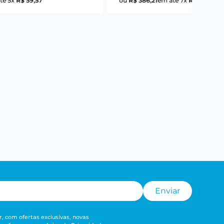
té
5
x
R$
59
,
57
ou
R$
386
,
21
em até
7
x
R$
55
,
17
Enviar
, com ofertas exclusivas, novas