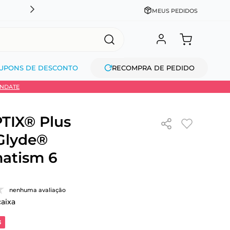
CADASTRE-SE GANHE 10% NA PRIMEIRA COMPRA + COM
MEUS PEDIDOS
UPONS DE DESCONTO
RECOMPRA DE PEDIDO
INDATE
TIX® Plus
Glyde®
atism 6
nenhuma avaliação
caixa
3