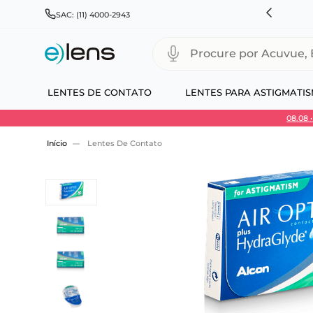
HNSON & JOHNSON, ALCON, BAUSCH+LOMB E COOPERVISION
SAC: (11) 4000-2943
Procure por Acuvue, Biofinity
LENTES DE CONTATO
LENTES PARA ASTIGMATI
08.08
Use 30HOJE e ganhe 30% OFF + economia extra
Lentes De Contato