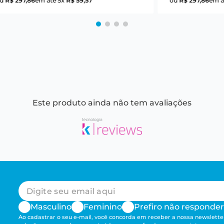
ou
R$
297
,
86
em até
5
x
R$
59
,
57
ou
R$
297
,
86
em a
Este produto ainda não tem avaliações
Masculino
Feminino
Prefiro não responder
Ao cadastrar o seu e-mail, você concorda em receber a nossa newsletter