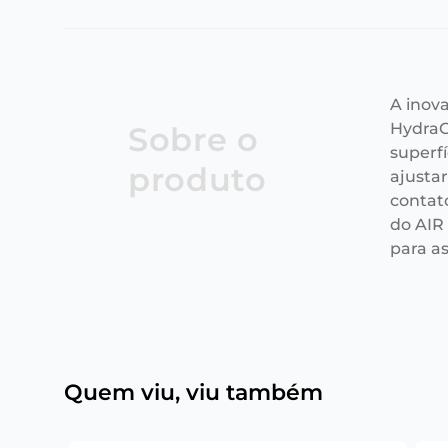
A inov
HydraG
Sobre o
superfí
produto
ajusta
contat
do AIR
para a
Quem viu, viu também