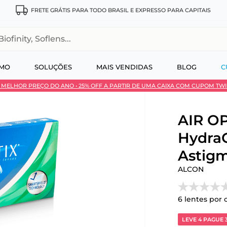
FRETE GRÁTIS PARA TODO BRASIL E EXPRESSO PARA CAPITAIS
, Soflens...
SMO
SOLUÇÕES
MAIS VENDIDAS
BLOG
C
 • MELHOR PREÇO DO ANO • 25% OFF A PARTIR DE UMA CAIXA COM CUPOM TW
 no Pix
AIR OP
Hydra
Astigm
ALCON
6
lentes por 
LEVE 4 PAGUE 