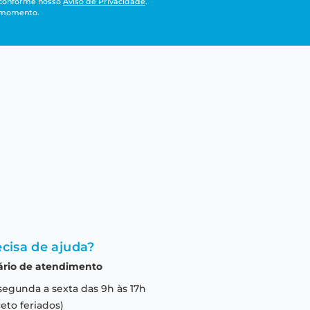
 conforme nosso
Aviso de Privacidade
.
r momento.
cisa de ajuda?
ário de atendimento
segunda a sexta das 9h às 17h
eto feriados)