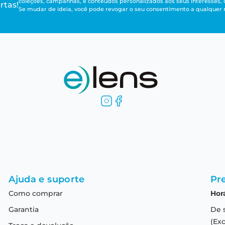
coleções, campanhas, e conteúdos personalizados aos seus interesses,
rtas!
Se mudar de ideia, você pode revogar o seu consentimento a qualque
Ajuda e suporte
Pre
Como comprar
Hor
Garantia
De 
(Exc