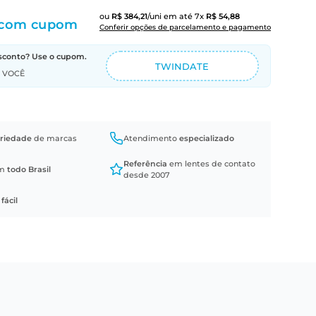
ou
R$
384
,
21
/uni
em até
7
x
R$
54
,
88
com cupom
Conferir opções de parcelamento e pagamento
sconto? Use o cupom.
TWINDATE
A VOCÊ
riedade
de marcas
Atendimento
especializado
Referência
em lentes de contato
em
todo Brasil
desde 2007
a
fácil