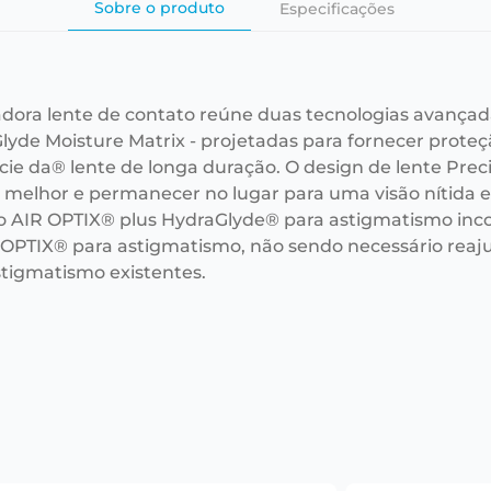
Sobre o produto
Especificações
adora lente de contato reúne duas tecnologias avançad
lyde Moisture Matrix - projetadas para fornecer prote
cie da® lente de longa duração. O design de lente Prec
r melhor e permanecer no lugar para uma visão nítida e 
o AIR OPTIX® plus HydraGlyde® para astigmatismo i
 OPTIX® para astigmatismo, não sendo necessário reaju
stigmatismo existentes.