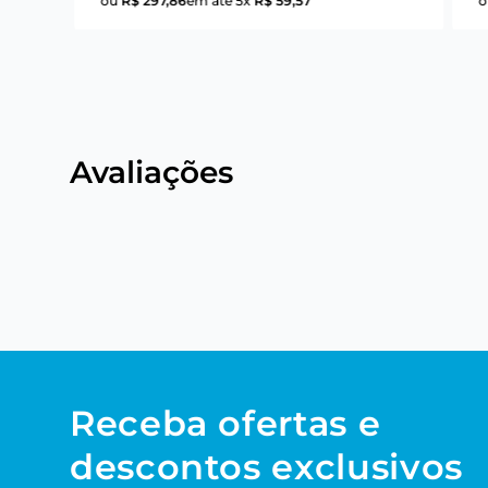
ou
R$
297
,
86
em até
5
x
R$
59
,
57
Avaliações
Receba ofertas e
descontos exclusivos