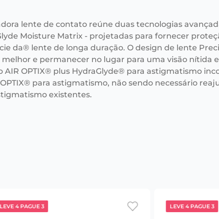
adora lente de contato reúne duas tecnologias avançad
lyde Moisture Matrix - projetadas para fornecer prote
cie da® lente de longa duração. O design de lente Prec
r melhor e permanecer no lugar para uma visão nítida e 
o AIR OPTIX® plus HydraGlyde® para astigmatismo i
 OPTIX® para astigmatismo, não sendo necessário reaju
stigmatismo existentes.
LEVE 4 PAGUE 3
LEVE 4 PAGUE 3