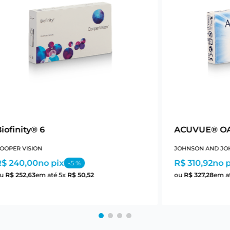
iofinity® 6
ACUVUE® OA
OOPER VISION
JOHNSON AND JO
R$ 240,00
no pix
R$ 310,92
no p
-
5
%
ou
R$
252
,
63
em até
5
x
R$
50
,
52
ou
R$
327
,
28
em a