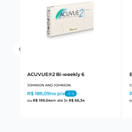
ACUVUE®2 Bi-weekly 6
B
JOHNSON AND JOHNSON
C
R$ 189,09
no pix
-
5
%
ou
R$
199
,
04
em até
3
x
R$
66
,
34