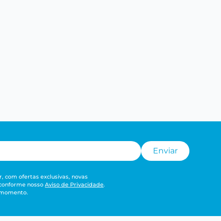
Enviar
, com ofertas exclusivas, novas
 conforme nosso
Aviso de Privacidade
.
r momento.