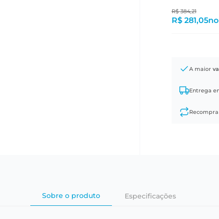
R$
384
,
21
R$ 281,05
no
A maior
va
Entrega 
Recompr
Sobre o produto
Especificações