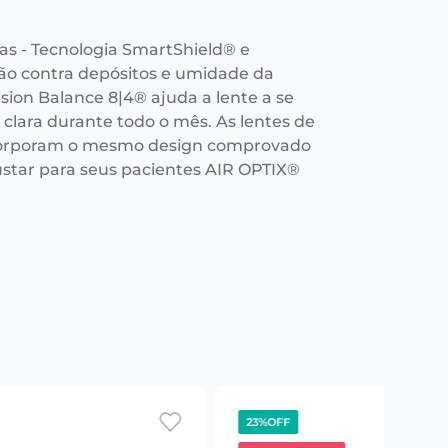
as - Tecnologia SmartShield® e
ção contra depósitos e umidade da
ision Balance 8|4® ajuda a lente a se
clara durante todo o mês. As lentes de
ncorporam o mesmo design comprovado
star para seus pacientes AIR OPTIX®
23%
OFF