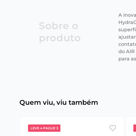
A inov
HydraG
Sobre o
superfí
produto
ajusta
contat
do AIR
para a
Quem viu, viu também
LEVE 4 PAGUE 3