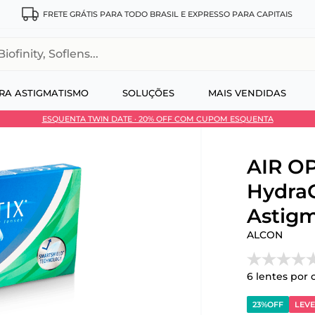
FRETE GRÁTIS PARA TODO BRASIL E EXPRESSO PARA CAPITAIS
, Soflens...
RA ASTIGMATISMO
SOLUÇÕES
MAIS VENDIDAS
ESQUENTA TWIN DATE · 20% OFF COM CUPOM ESQUENTA
 no Pix
AIR OP
Hydra
Astigm
ALCON
6
lentes por 
23%
OFF
LEVE