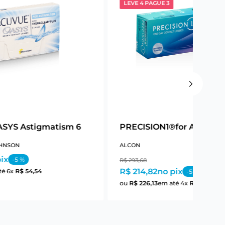
LEVE 4 PAGUE 3
SYS Astigmatism 6
PRECISION1®for Astigma
HNSON
ALCON
ix
-
5
%
R$
293
,
68
R$ 214,82
no pix
té
6
x
R$
54
,
54
-
5
%
ou
R$
226
,
13
em até
4
x
R$
56
,
53