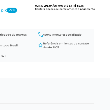
ou
R$
295
,
84
/uni
em até
5
x
R$
59
,
16
Conferir opções de parcelamento e pagamento
 pix
-
5
%
riedade
de marcas
Atendimento
especializado
Referência
em lentes de contato
em
todo Brasil
desde 2007
a
fácil