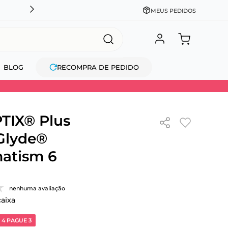
CADASTRE-SE GANHE 10% NA PRIMEIRA COMPRA + COM
MEUS PEDIDOS
BLOG
RECOMPRA DE PEDIDO
TIX® Plus
Glyde®
atism 6
nenhuma avaliação
caixa
 4 PAGUE 3