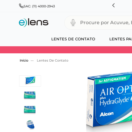
HNSON & JOHNSON, ALCON, BAUSCH+LOMB E COOPERVISION
SAC: (11) 4000-2943
Procure por Acuvue, Biofinity
LENTES DE CONTATO
LENTES PA
Use 30HOJE e ganhe 30% OFF + economia extra
Lentes De Contato