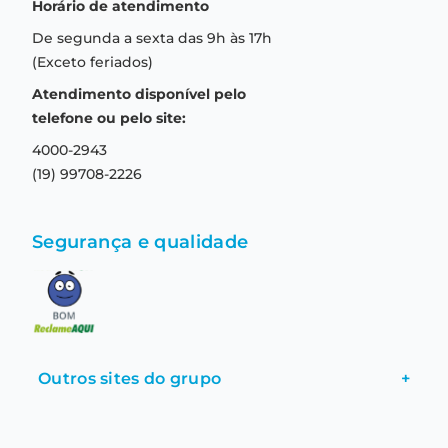
Horário de atendimento
Garantia
Compras seguras
De segunda a sexta das 9h às 17h
Troca e devolução
Formas de pagamento
(Exceto feriados)
Prazo de entrega
Aviso de privacidade
Atendimento disponível pelo
Central de relacionamento
Termos e condições de uso
telefone ou pelo site:
4000-2943
(19) 99708-2226
Segurança e qualidade
Outros sites do grupo
+