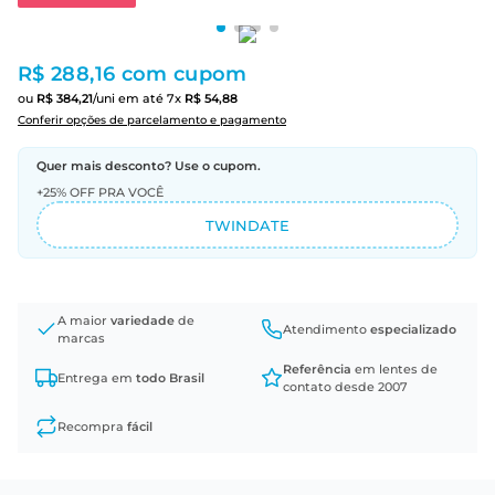
R$ 288,16
com cupom
ou
R$
384
,
21
/uni
em até
7
x
R$
54
,
88
Conferir opções de parcelamento e pagamento
Quer mais desconto? Use o cupom.
+25% OFF PRA VOCÊ
TWINDATE
A maior
variedade
de
Atendimento
especializado
marcas
Referência
em lentes de
Entrega em
todo Brasil
contato desde 2007
Recompra
fácil