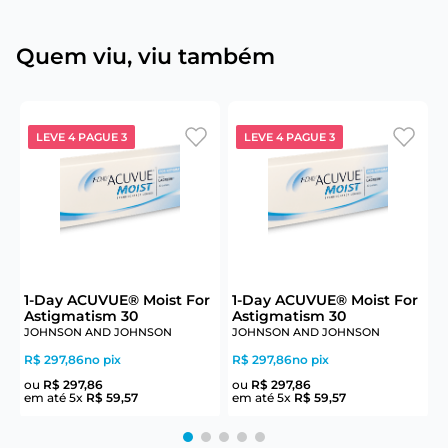
Quem viu, viu também
LEVE 4 PAGUE 3
LEVE 4 PAGUE 3
6
1-Day ACUVUE® Moist For
1-Day ACUVUE® Moist For
Astigmatism 30
Astigmatism 30
JOHNSON AND JOHNSON
JOHNSON AND JOHNSON
J
R$ 297,86
no pix
R$ 297,86
no pix
R
ou
R$
297
,
86
ou
R$
297
,
86
em até
5
x
R$
59
,
57
em até
5
x
R$
59
,
57
e