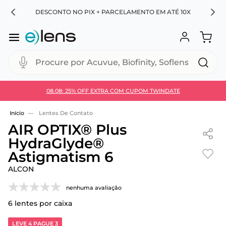
RA
DESCONTO NO PIX + PARCELAMENTO EM ATÉ 10X
Procure por Acuvue, Biofinity, Soflens...
08.08: 25% OFF EXTRA COM CUPOM TWINDATE
Use 30HOJE e ganhe 30% OFF + economia extra no
Pix
Lentes De Contato
AIR OPTIX® Plus
HydraGlyde®
Astigmatism 6
ALCON
nenhuma avaliação
6
lentes por caixa
LEVE 4 PAGUE 3