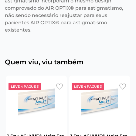
astigmatismo incorporam o mesmo design
comprovado do AIR OPTIX® para astigmatismo,
não sendo necessário reajustar para seus
pacientes AIR OPTIX® para astigmatismo
existentes.
Quem viu, viu também
LEVE 4 PAGUE 3
LEVE 4 PAGUE 3
6
1-Day ACUVUE® Moist For
1-Day ACUVUE® Moist For
U