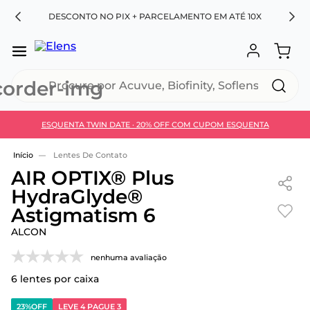
RA
DESCONTO NO PIX + PARCELAMENTO EM ATÉ 10X
Procure por Acuvue, Biofinity, Soflens...
ESQUENTA TWIN DATE · 20% OFF COM CUPOM ESQUENTA
Use 30HOJE e ganhe 30% OFF + economia extra no
Pix
Lentes De Contato
AIR OPTIX® Plus
HydraGlyde®
Astigmatism 6
ALCON
nenhuma avaliação
6
lentes por caixa
23%
OFF
LEVE 4 PAGUE 3