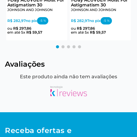
Astigmatism 30
Astigmatism 30
JOHNSON AND JOHNSON
JOHNSON AND JOHNSON
R$ 282,97
no pix
R$ 282,97
no pix
R
-
5
%
-
5
%
ou
R$
297
,
86
ou
R$
297
,
86
em até
5
x
R$
59
,
57
em até
5
x
R$
59
,
57
e
Avaliações
Este produto ainda não tem avaliações
Receba ofertas e