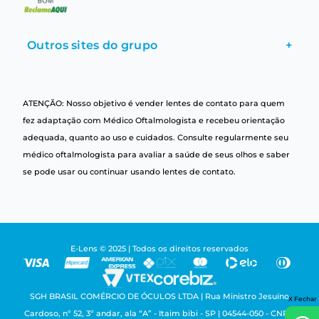
Outros sites do grupo
+
ATENÇÃO: Nosso objetivo é vender lentes de contato para quem
fez adaptação com Médico Oftalmologista e recebeu orientação
adequada, quanto ao uso e cuidados. Consulte regularmente seu
médico oftalmologista para avaliar a saúde de seus olhos e saber
se pode usar ou continuar usando lentes de contato.
E-Lens © 2025 | Todos os direitos reservados
SGH BRASIL COMÉRCIO DE ÓCULOS LTDA | Rua Ministro Jesuíno
X Fechar
Cardoso, nº 52, 3º andar, ala “A” - Itaim bibi - SP | 04544-050 - CNPJ: