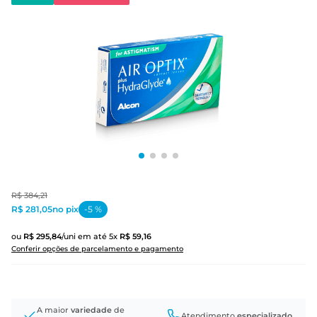
R$
384
,
21
R$ 281,05
no pix
-
5
%
ou
R$
295
,
84
/uni
em até
5
x
R$
59
,
16
Conferir opções de parcelamento e pagamento
A maior
variedade
de
Atendimento
especializado