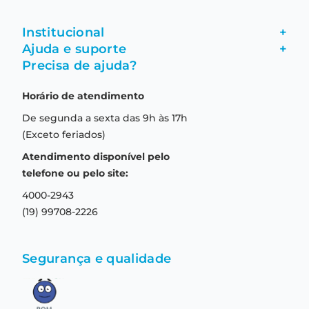
Institucional
+
Ajuda e suporte
+
Fale conosco
Precisa de ajuda?
Como comprar
Quem somos
Horário de atendimento
Garantia
Compras seguras
De segunda a sexta das 9h às 17h
Troca e devolução
Formas de pagamento
(Exceto feriados)
Prazo de entrega
Aviso de privacidade
Atendimento disponível pelo
Central de relacionamento
Termos e condições de uso
telefone ou pelo site:
4000-2943
(19) 99708-2226
Segurança e qualidade