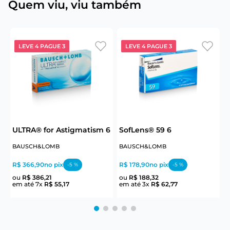
Quem viu, viu também
LEVE 4 PAGUE 3
LEVE 4 PAGUE 3
6
ULTRA® for Astigmatism 6
SofLens® 59 6
U
BAUSCH&LOMB
BAUSCH&LOMB
R$ 366,90
no pix
R$ 178,90
no pix
R
-
5
%
-
5
%
ou
R$
386
,
21
ou
R$
188
,
32
em até
7
x
R$
55
,
17
em até
3
x
R$
62
,
77
e