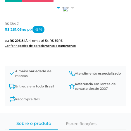
R$
384
,
21
R$ 281,05
no pix
-
5
%
ou
R$
295
,
84
/uni
em até
5
x
R$
59
,
16
Conferir opções de parcelamento e pagamento
A maior
variedade
de
Atendimento
especializado
marcas
Referência
em lentes de
Entrega em
todo Brasil
contato desde 2007
Recompra
fácil
Sobre o produto
Especificações