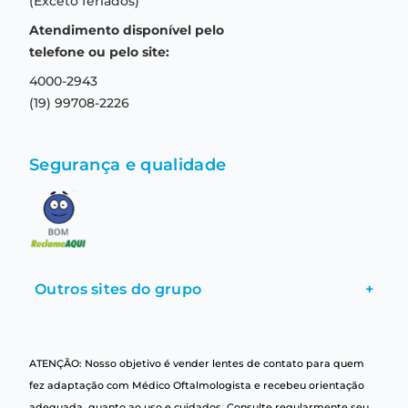
(Exceto feriados)
Prazo de entrega
Aviso de privacidade
Atendimento disponível pelo
Central de relacionamento
Termos e condições de uso
telefone ou pelo site:
4000-2943
(19) 99708-2226
Segurança e qualidade
Outros sites do grupo
+
ATENÇÃO: Nosso objetivo é vender lentes de contato para quem
fez adaptação com Médico Oftalmologista e recebeu orientação
adequada, quanto ao uso e cuidados. Consulte regularmente seu