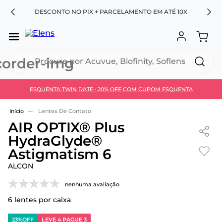
RA
DESCONTO NO PIX + PARCELAMENTO EM ATÉ 10X
Procure por Acuvue, Biofinity, Soflens...
ESQUENTA TWIN DATE · 20% OFF COM CUPOM ESQUENTA
Use 30HOJE e ganhe 30% OFF + economia extra no
Pix
Lentes De Contato
AIR OPTIX® Plus
HydraGlyde®
Astigmatism 6
ALCON
nenhuma avaliação
6
lentes por caixa
23%
OFF
LEVE 4 PAGUE 3