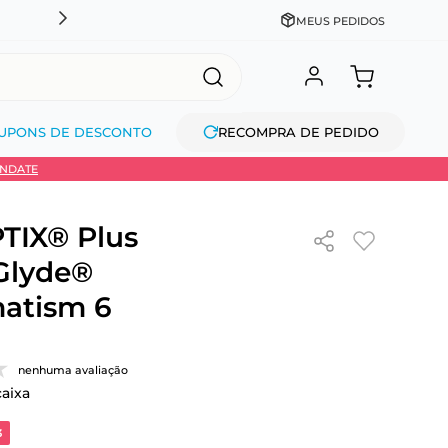
GANHE MAIS R$150 NAS COMPRAS ACIMA DE 
MEUS PEDIDOS
UPONS DE DESCONTO
RECOMPRA DE PEDIDO
INDATE
TIX® Plus
Glyde®
atism 6
nenhuma avaliação
caixa
3