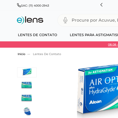
ANHE 10% NA PRIMEIRA COMPRA + COMBOS ATÉ 25%OFF
SAC: (11) 4000-2943
Procure por Acuvue, Biofinity
LENTES DE CONTATO
LENTES PARA ASTIGMATI
08.08
Use 30HOJE e ganhe 30% OFF + economia extra
Lentes De Contato