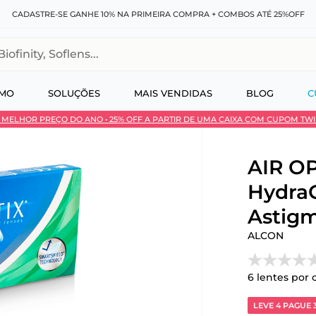
DESCONTO NO PIX OU À VISTA + PARCELAMENTO EM ATÉ 10X SEM JUROS
, Soflens...
SMO
SOLUÇÕES
MAIS VENDIDAS
BLOG
C
 • MELHOR PREÇO DO ANO • 25% OFF A PARTIR DE UMA CAIXA COM CUPOM TW
 no Pix
AIR OP
Hydra
Astigm
ALCON
6
lentes por 
LEVE 4 PAGUE 