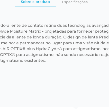
Sobre o produto
Especificações
adora lente de contato reúne duas tecnologias avançad
lyde Moisture Matrix - projetadas para fornecer prote
cie da® lente de longa duração. O design de lente Prec
r melhor e permanecer no lugar para uma visão nítida e 
o AIR OPTIX® plus HydraGlyde® para astigmatismo i
 OPTIX® para astigmatismo, não sendo necessário reaju
stigmatismo existentes.