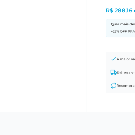
R$ 288,16
Quer mais de
+25% OFF PR
A maior
va
Entrega 
Recompr