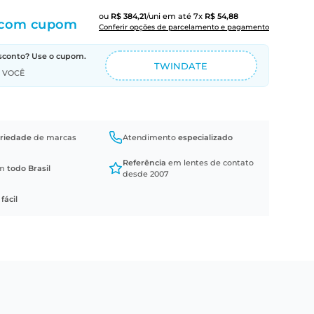
ou
R$
384
,
21
/uni
em até
7
x
R$
54
,
88
com cupom
Conferir opções de parcelamento e pagamento
sconto? Use o cupom.
TWINDATE
A VOCÊ
riedade
de marcas
Atendimento
especializado
Referência
em lentes de contato
em
todo Brasil
desde 2007
a
fácil