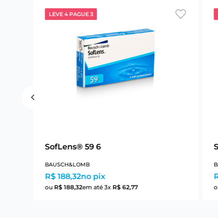
LEVE 4 PAGUE 3
SofLens® 59 6
BAUSCH&LOMB
B
R$ 188,32
no pix
R
ou
R$
188
,
32
em até
3
x
R$
62
,
77