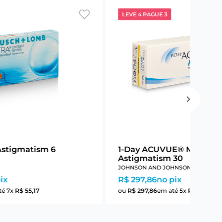
LEVE 4 PAGUE 3
Astigmatism 6
1-Day ACUVUE® Moist Fo
Astigmatism 30
JOHNSON AND JOHNSON
ix
R$ 297,86
no pix
té
7
x
R$
55
,
17
ou
R$
297
,
86
em até
5
x
R$
59
,
57