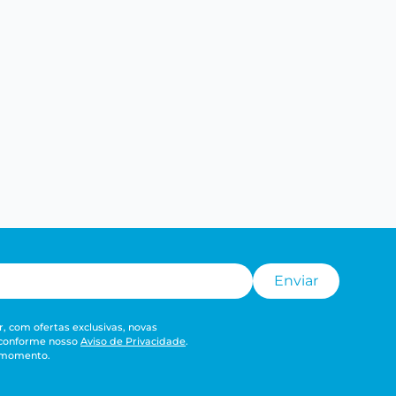
Enviar
, com ofertas exclusivas, novas
 conforme nosso
Aviso de Privacidade
.
r momento.