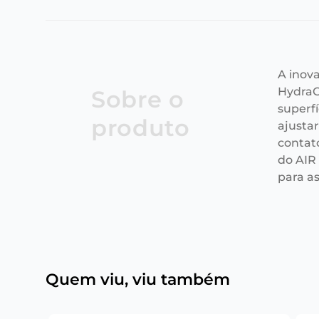
A inov
HydraG
Sobre o
superfí
produto
ajusta
contat
do AIR
para a
Quem viu, viu também