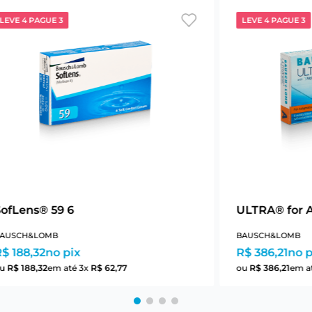
LEVE 4 PAGUE 3
LEVE 4 PAGUE 3
SofLens® 59 6
ULTRA® for 
AUSCH&LOMB
BAUSCH&LOMB
$ 188,32
no pix
R$ 386,21
no p
ou
R$
188
,
32
em até
3
x
R$
62
,
77
ou
R$
386
,
21
em a