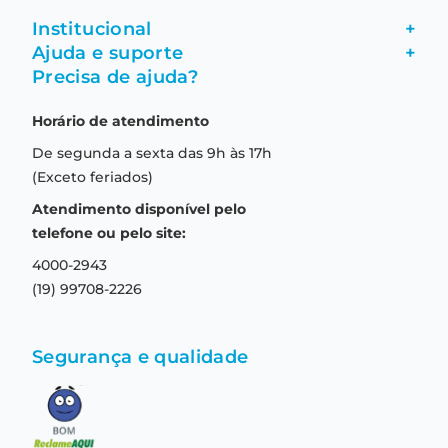
Institucional
+
Ajuda e suporte
+
Fale conosco
Precisa de ajuda?
Como comprar
Quem somos
Horário de atendimento
Garantia
Compras seguras
De segunda a sexta das 9h às 17h
Troca e devolução
Formas de pagamento
(Exceto feriados)
Prazo de entrega
Aviso de privacidade
Atendimento disponível pelo
Central de relacionamento
Termos e condições de uso
telefone ou pelo site:
4000-2943
(19) 99708-2226
Segurança e qualidade