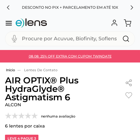
RA
DESCONTO NO PIX + PARCELAMENTO EM ATÉ 10X
Procure por Acuvue, Biofinity, Soflens...
08.08: 25% OFF EXTRA COM CUPOM TWINDATE
Use 30HOJE e ganhe 30% OFF + economia extra no
Pix
Lentes De Contato
AIR OPTIX® Plus
HydraGlyde®
Astigmatism 6
ALCON
nenhuma avaliação
6
lentes por caixa
LEVE 4 PAGUE 3