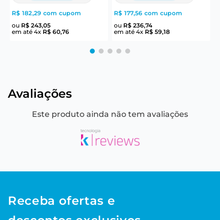
R$ 182,29
com cupom
R$ 177,56
com cupom
R
ou
R$
243
,
05
ou
R$
236
,
74
em até
4
x
R$
60
,
76
em até
4
x
R$
59
,
18
e
Avaliações
Este produto ainda não tem avaliações
Receba ofertas e