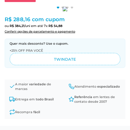
R$ 288,16
com cupom
ou
R$
384
,
21
/uni
em até
7
x
R$
54
,
88
Conferir opções de parcelamento e pagamento
Quer mais desconto? Use o cupom.
+25% OFF PRA VOCÊ
TWINDATE
A maior
variedade
de
Atendimento
especializado
marcas
Referência
em lentes de
Entrega em
todo Brasil
contato desde 2007
Recompra
fácil