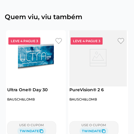
Quem viu, viu também
LEVE 4 PAGUE 3
LEVE 4 PAGUE 3
Ultra One® Day 30
PureVision® 2 6
B
BAUSCH&LOMB
BAUSCH&LOMB
C
USE O CUPOM
USE O CUPOM
TWINDATE
TWINDATE