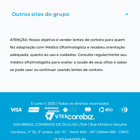
Outros sites do grupo
+
ATENÇÃO: Nosso objetivo é vender lentes de contato para quem
fez adaptação com Médico Oftalmologista e recebeu orientação
adequada, quanto ao uso e cuidados. Consulte regularmente seu
médico oftalmologista para avaliar a saúde de seus olhos e saber
se pode usar ou continuar usando lentes de contato.
E-Lens © 2025 | Todos os direitos reservados
SGH BRASIL COMÉRCIO DE ÓCULOS LTDA | Rua Ministro Jesuíno
Cardoso, nº 52, 3º andar, ala “A” - Itaim bibi - SP | 04544-050 - CNPJ:
13.257.648/0001-90