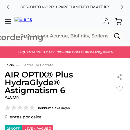
RA
DESCONTO NO PIX + PARCELAMENTO EM ATÉ 10X
Procure por Acuvue, Biofinity, Soflens...
ESQUENTA TWIN DATE · 20% OFF COM CUPOM ESQUENTA
Use 30HOJE e ganhe 30% OFF + economia extra no
Pix
Lentes De Contato
AIR OPTIX® Plus
HydraGlyde®
Astigmatism 6
ALCON
nenhuma avaliação
6
lentes por caixa
23%
OFF
LEVE 4 PAGUE 3