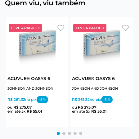
Quem viu, viu também
LEVE 4 PAGUE 3
LEVE 4 PAGUE 3
ACUVUE® OASYS 6
ACUVUE® OASYS 6
JOHNSON AND JOHNSON
JOHNSON AND JOHNSON
J
R$ 261,32
no pix
R$ 261,32
no pix
R
-
5
%
-
5
%
ou
R$
275
,
07
ou
R$
275
,
07
em até
5
x
R$
55
,
01
em até
5
x
R$
55
,
01
e