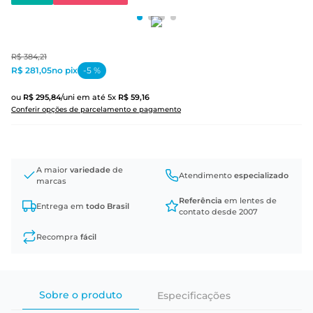
R$
384
,
21
R$ 281,05
no pix
-
5
%
ou
R$
295
,
84
/uni
em até
5
x
R$
59
,
16
Conferir opções de parcelamento e pagamento
A maior
variedade
de
Atendimento
especializado
marcas
Referência
em lentes de
Entrega em
todo Brasil
contato desde 2007
Recompra
fácil
Sobre o produto
Especificações