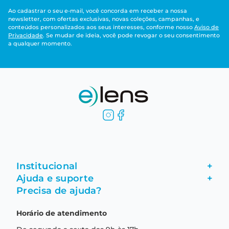
Ao cadastrar o seu e-mail, você concorda em receber a nossa
newsletter, com ofertas exclusivas, novas coleções, campanhas, e
conteúdos personalizados aos seus interesses, conforme nosso
Aviso de
Privacidade
. Se mudar de ideia, você pode revogar o seu consentimento
a qualquer momento.
Institucional
+
Ajuda e suporte
+
Fale conosco
Precisa de ajuda?
Como comprar
Quem somos
Horário de atendimento
Garantia
Compras seguras