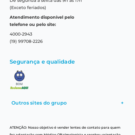
De segunda a sexta das 9h às 17h
Troca e devolução
Formas de pagamento
(Exceto feriados)
Prazo de entrega
Aviso de privacidade
Atendimento disponível pelo
Central de relacionamento
Termos e condições de uso
telefone ou pelo site:
4000-2943
(19) 99708-2226
Segurança e qualidade
Outros sites do grupo
+
ATENÇÃO: Nosso objetivo é vender lentes de contato para quem
fez adaptação com Médico Oftalmologista e recebeu orientação