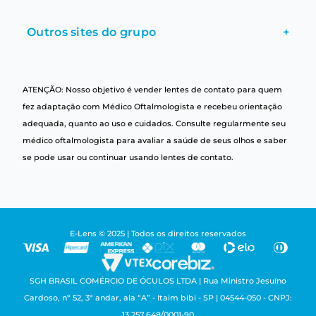
Outros sites do grupo
+
ATENÇÃO: Nosso objetivo é vender lentes de contato para quem
fez adaptação com Médico Oftalmologista e recebeu orientação
adequada, quanto ao uso e cuidados. Consulte regularmente seu
médico oftalmologista para avaliar a saúde de seus olhos e saber
se pode usar ou continuar usando lentes de contato.
E-Lens © 2025 | Todos os direitos reservados
SGH BRASIL COMÉRCIO DE ÓCULOS LTDA | Rua Ministro Jesuíno
Cardoso, nº 52, 3º andar, ala “A” - Itaim bibi - SP | 04544-050 - CNPJ:
13.257.648/0001-90