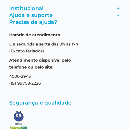
Institucional
+
Ajuda e suporte
+
Fale conosco
Precisa de ajuda?
Como comprar
Quem somos
Horário de atendimento
Garantia
Compras seguras
De segunda a sexta das 9h às 17h
Troca e devolução
Formas de pagamento
(Exceto feriados)
Prazo de entrega
Aviso de privacidade
Atendimento disponível pelo
Central de relacionamento
Termos e condições de uso
telefone ou pelo site:
4000-2943
(19) 99708-2226
Segurança e qualidade