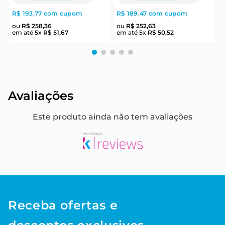
R$ 193,77
com cupom
R$ 189,47
com cupom
R
ou
R$
258
,
36
ou
R$
252
,
63
em até
5
x
R$
51
,
67
em até
5
x
R$
50
,
52
e
Avaliações
Este produto ainda não tem avaliações
Receba ofertas e