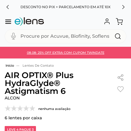
RA
DESCONTO NO PIX + PARCELAMENTO EM ATÉ 10X
Procure por Acuvue, Biofinity, Soflens...
08.08: 25% OFF EXTRA COM CUPOM TWINDATE
Use 30HOJE e ganhe 30% OFF + economia extra no
Pix
Lentes De Contato
AIR OPTIX® Plus
HydraGlyde®
Astigmatism 6
ALCON
nenhuma avaliação
6
lentes por caixa
LEVE 4 PAGUE 3