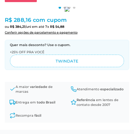
R$ 288,16
com cupom
ou
R$
384
,
21
/uni
em até
7
x
R$
54
,
88
Conferir opções de parcelamento e pagamento
Quer mais desconto? Use o cupom.
+25% OFF PRA VOCÊ
TWINDATE
A maior
variedade
de
Atendimento
especializado
marcas
Referência
em lentes de
Entrega em
todo Brasil
contato desde 2007
Recompra
fácil