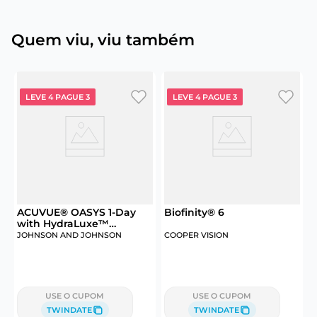
Quem viu, viu também
LEVE 4 PAGUE 3
LEVE 4 PAGUE 3
ACUVUE® OASYS 1-Day
Biofinity® 6
A
with HydraLuxe™
Technology 30
JOHNSON AND JOHNSON
COOPER VISION
USE O CUPOM
USE O CUPOM
TWINDATE
TWINDATE