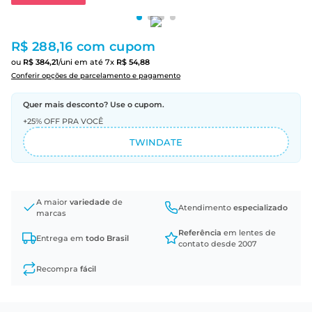
R$ 288,16
com cupom
ou
R$
384
,
21
/uni
em até
7
x
R$
54
,
88
Conferir opções de parcelamento e pagamento
Quer mais desconto? Use o cupom.
+25% OFF PRA VOCÊ
TWINDATE
A maior
variedade
de
Atendimento
especializado
marcas
Referência
em lentes de
Entrega em
todo Brasil
contato desde 2007
Recompra
fácil