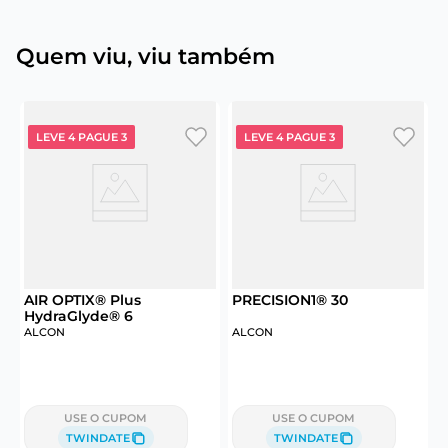
Quem viu, viu também
LEVE 4 PAGUE 3
LEVE 4 PAGUE 3
AIR OPTIX® Plus
PRECISION1® 30
S
HydraGlyde® 6
ALCON
ALCON
USE O CUPOM
USE O CUPOM
TWINDATE
TWINDATE