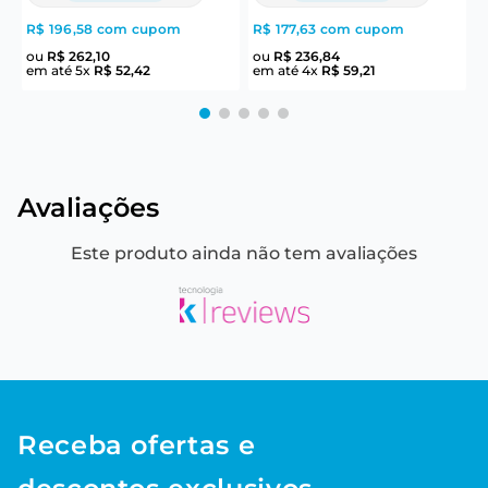
R$ 196,58
com cupom
R$ 177,63
com cupom
R
ou
R$
262
,
10
ou
R$
236
,
84
em até
5
x
R$
52
,
42
em até
4
x
R$
59
,
21
e
Avaliações
Este produto ainda não tem avaliações
Receba ofertas e