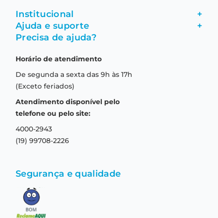
Institucional
+
Ajuda e suporte
+
Fale conosco
Precisa de ajuda?
Como comprar
Quem somos
Horário de atendimento
Garantia
Compras seguras
De segunda a sexta das 9h às 17h
Troca e devolução
Formas de pagamento
(Exceto feriados)
Prazo de entrega
Aviso de privacidade
Atendimento disponível pelo
Central de relacionamento
Termos e condições de uso
telefone ou pelo site:
4000-2943
(19) 99708-2226
Segurança e qualidade