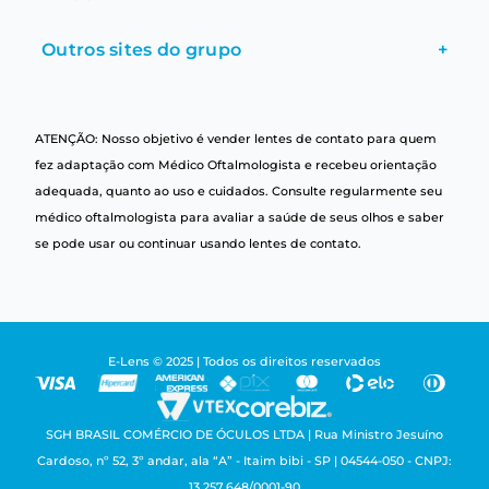
Outros sites do grupo
+
ATENÇÃO: Nosso objetivo é vender lentes de contato para quem
fez adaptação com Médico Oftalmologista e recebeu orientação
adequada, quanto ao uso e cuidados. Consulte regularmente seu
médico oftalmologista para avaliar a saúde de seus olhos e saber
se pode usar ou continuar usando lentes de contato.
E-Lens © 2025 | Todos os direitos reservados
SGH BRASIL COMÉRCIO DE ÓCULOS LTDA | Rua Ministro Jesuíno
Cardoso, nº 52, 3º andar, ala “A” - Itaim bibi - SP | 04544-050 - CNPJ:
13.257.648/0001-90