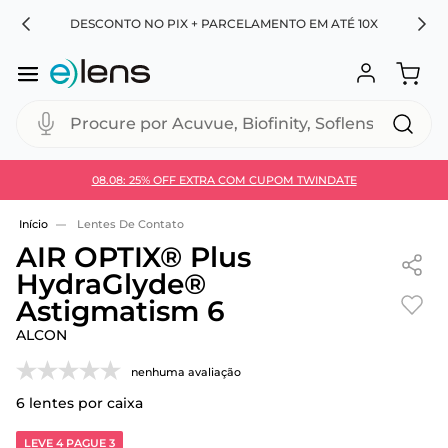
RA
DESCONTO NO PIX + PARCELAMENTO EM ATÉ 10X
Procure por Acuvue, Biofinity, Soflens...
08.08: 25% OFF EXTRA COM CUPOM TWINDATE
Use 30HOJE e ganhe 30% OFF + economia extra no
Pix
Lentes De Contato
AIR OPTIX® Plus
HydraGlyde®
Astigmatism 6
ALCON
nenhuma avaliação
6
lentes por caixa
LEVE 4 PAGUE 3