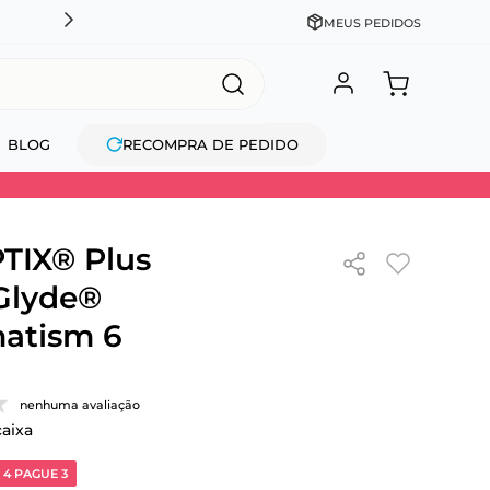
DESCONTO NO PIX OU À VISTA + PARCELAMENTO EM AT
MEUS PEDIDOS
BLOG
RECOMPRA DE PEDIDO
TIX® Plus
Glyde®
atism 6
nenhuma avaliação
caixa
 4 PAGUE 3