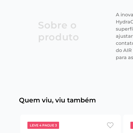
A inov
HydraG
Sobre o
superfí
produto
ajusta
contat
do AIR
para a
Quem viu, viu também
LEVE 4 PAGUE 3