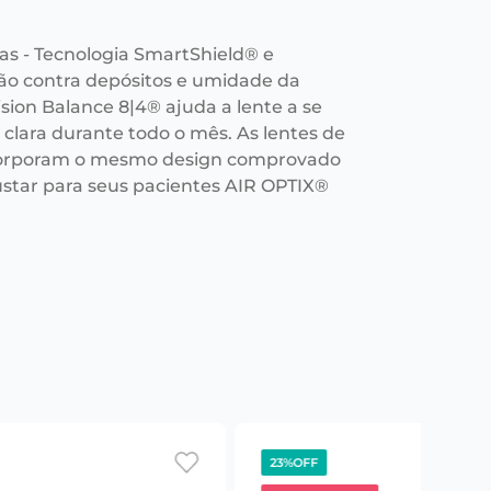
as - Tecnologia SmartShield® e
ção contra depósitos e umidade da
ision Balance 8|4® ajuda a lente a se
clara durante todo o mês. As lentes de
ncorporam o mesmo design comprovado
star para seus pacientes AIR OPTIX®
23%
OFF