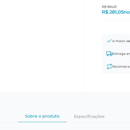
R$
384
,
21
R$ 281,05
no
A maior
va
Entrega 
Recompr
Sobre o produto
Especificações