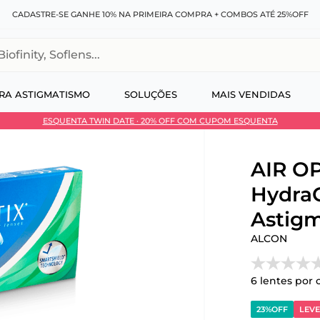
CADASTRE-SE GANHE 10% NA PRIMEIRA COMPRA + COMBOS ATÉ 25%OFF
, Soflens...
RA ASTIGMATISMO
SOLUÇÕES
MAIS VENDIDAS
ESQUENTA TWIN DATE · 20% OFF COM CUPOM ESQUENTA
 no Pix
AIR OP
Hydra
Astigm
ALCON
6
lentes por 
23%
OFF
LEVE