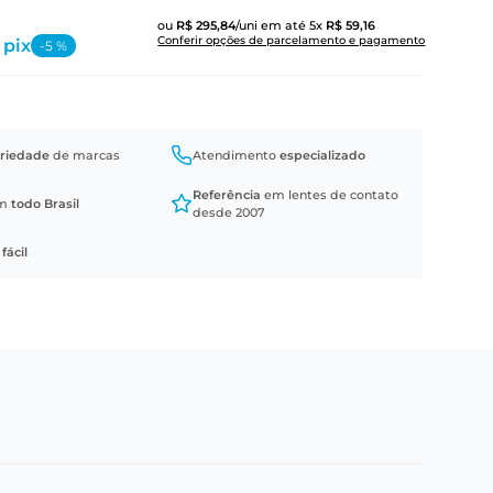
ou
R$
295
,
84
/uni
em até
5
x
R$
59
,
16
Conferir opções de parcelamento e pagamento
 pix
-
5
%
riedade
de marcas
Atendimento
especializado
Referência
em lentes de contato
em
todo Brasil
desde 2007
a
fácil