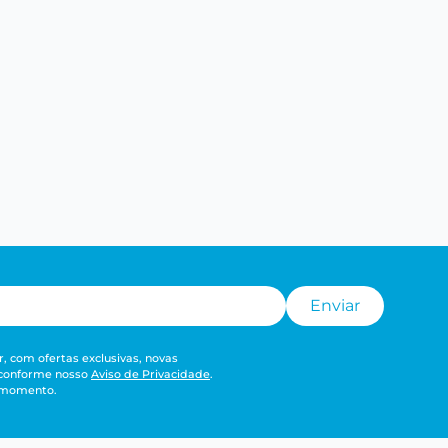
Enviar
, com ofertas exclusivas, novas
 conforme nosso
Aviso de Privacidade
.
r momento.