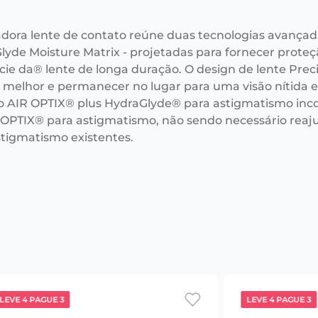
adora lente de contato reúne duas tecnologias avançad
lyde Moisture Matrix - projetadas para fornecer prote
cie da® lente de longa duração. O design de lente Prec
r melhor e permanecer no lugar para uma visão nítida e 
o AIR OPTIX® plus HydraGlyde® para astigmatismo i
 OPTIX® para astigmatismo, não sendo necessário reaju
stigmatismo existentes.
LEVE 4 PAGUE 3
LEVE 4 PAGUE 3