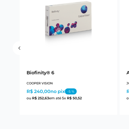
Biofinity® 6
COOPER VISION
J
R$ 240,00
no pix
R
-
5
%
ou
R$
252
,
63
em até
5
x
R$
50
,
52