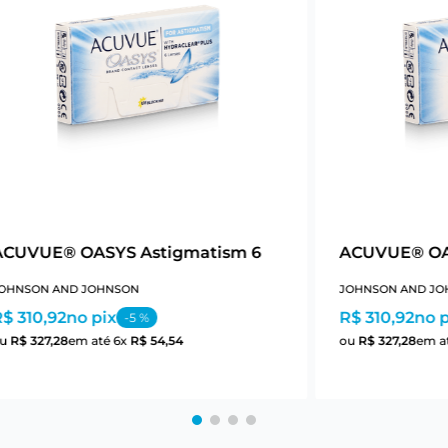
ACUVUE® OASYS Astigmatism 6
ACUVUE® OA
OHNSON AND JOHNSON
JOHNSON AND JO
$ 310,92
no pix
R$ 310,92
no p
-
5
%
ou
R$
327
,
28
em até
6
x
R$
54
,
54
ou
R$
327
,
28
em a