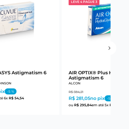
LEVE 4 PAGUE 3
SYS Astigmatism 6
AIR OPTIX® Plus HydraG
Astigmatism 6
HNSON
ALCON
ix
-
5
%
R$
384
,
21
R$ 281,05
no pix
té
6
x
R$
54
,
54
-
5
%
ou
R$
295
,
84
em até
5
x
R$
59
,
16