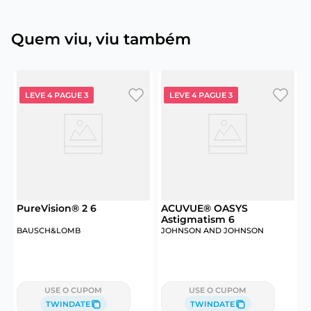
Quem viu, viu também
LEVE 4 PAGUE 3
LEVE 4 PAGUE 3
PureVision® 2 6
ACUVUE® OASYS
Astigmatism 6
BAUSCH&LOMB
JOHNSON AND JOHNSON
J
USE O CUPOM
USE O CUPOM
TWINDATE
TWINDATE