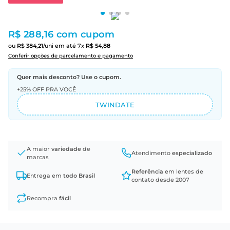
R$ 288,16
com cupom
ou
R$
384
,
21
/uni
em até
7
x
R$
54
,
88
Conferir opções de parcelamento e pagamento
Quer mais desconto? Use o cupom.
+25% OFF PRA VOCÊ
TWINDATE
A maior
variedade
de
Atendimento
especializado
marcas
Referência
em lentes de
Entrega em
todo Brasil
contato desde 2007
Recompra
fácil