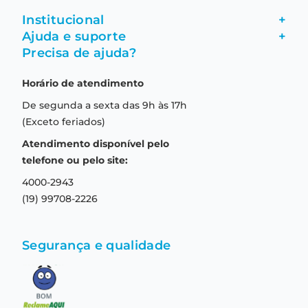
Institucional
+
Ajuda e suporte
+
Fale conosco
Precisa de ajuda?
Como comprar
Quem somos
Horário de atendimento
Garantia
Compras seguras
De segunda a sexta das 9h às 17h
Troca e devolução
Formas de pagamento
(Exceto feriados)
Prazo de entrega
Aviso de privacidade
Atendimento disponível pelo
Central de relacionamento
Termos e condições de uso
telefone ou pelo site:
4000-2943
(19) 99708-2226
Segurança e qualidade