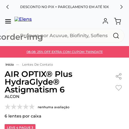
RA
DESCONTO NO PIX + PARCELAMENTO EM ATÉ 10X
Procure por Acuvue, Biofinity, Soflens...
08.08: 25% OFF EXTRA COM CUPOM TWINDATE
Use 30HOJE e ganhe 30% OFF + economia extra no
Pix
Lentes De Contato
AIR OPTIX® Plus
HydraGlyde®
Astigmatism 6
ALCON
nenhuma avaliação
6
lentes por caixa
LEVE 4 PAGUE 3