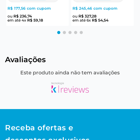
R$ 177,56
com cupom
R$ 245,46
com cupom
R
ou
R$
236
,
74
ou
R$
327
,
28
em até
4
x
R$
59
,
18
em até
6
x
R$
54
,
54
e
Avaliações
Este produto ainda não tem avaliações
Receba ofertas e