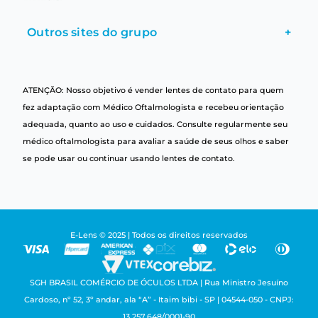
Outros sites do grupo
+
ATENÇÃO: Nosso objetivo é vender lentes de contato para quem
fez adaptação com Médico Oftalmologista e recebeu orientação
adequada, quanto ao uso e cuidados. Consulte regularmente seu
médico oftalmologista para avaliar a saúde de seus olhos e saber
se pode usar ou continuar usando lentes de contato.
E-Lens © 2025 | Todos os direitos reservados
SGH BRASIL COMÉRCIO DE ÓCULOS LTDA | Rua Ministro Jesuíno
Cardoso, nº 52, 3º andar, ala “A” - Itaim bibi - SP | 04544-050 - CNPJ:
13.257.648/0001-90