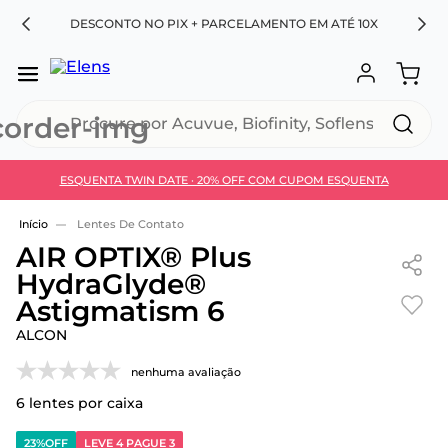
RA
DESCONTO NO PIX + PARCELAMENTO EM ATÉ 10X
Procure por Acuvue, Biofinity, Soflens...
ESQUENTA TWIN DATE · 20% OFF COM CUPOM ESQUENTA
Use 30HOJE e ganhe 30% OFF + economia extra no
Pix
Lentes De Contato
AIR OPTIX® Plus
HydraGlyde®
Astigmatism 6
ALCON
nenhuma avaliação
6
lentes por caixa
23%
OFF
LEVE 4 PAGUE 3