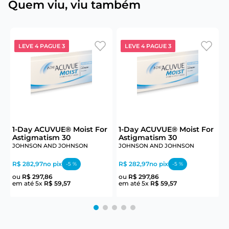
Quem viu, viu também
LEVE 4 PAGUE 3
LEVE 4 PAGUE 3
6
1-Day ACUVUE® Moist For
1-Day ACUVUE® Moist For
U
Astigmatism 30
Astigmatism 30
JOHNSON AND JOHNSON
JOHNSON AND JOHNSON
R$ 282,97
no pix
R$ 282,97
no pix
R
-
5
%
-
5
%
ou
R$
297
,
86
ou
R$
297
,
86
em até
5
x
R$
59
,
57
em até
5
x
R$
59
,
57
e