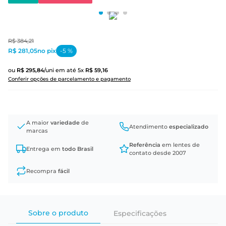
R$
384
,
21
R$ 281,05
no pix
-
5
%
ou
R$
295
,
84
/uni
em até
5
x
R$
59
,
16
Conferir opções de parcelamento e pagamento
A maior
variedade
de
Atendimento
especializado
marcas
Referência
em lentes de
Entrega em
todo Brasil
contato desde 2007
Recompra
fácil
Sobre o produto
Especificações