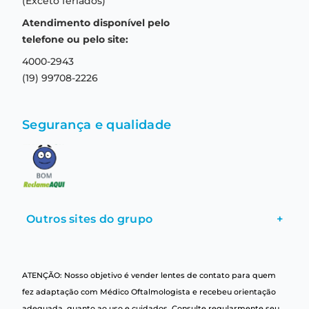
(Exceto feriados)
Prazo de entrega
Aviso de privacidade
Atendimento disponível pelo
Central de relacionamento
Termos e condições de uso
telefone ou pelo site:
4000-2943
(19) 99708-2226
Segurança e qualidade
Outros sites do grupo
+
ATENÇÃO: Nosso objetivo é vender lentes de contato para quem
fez adaptação com Médico Oftalmologista e recebeu orientação
adequada, quanto ao uso e cuidados. Consulte regularmente seu