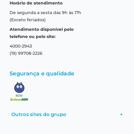
Horário de atendimento
Garantia
Compras seguras
De segunda a sexta das 9h às 17h
Troca e devolução
Formas de pagamento
(Exceto feriados)
Prazo de entrega
Aviso de privacidade
Atendimento disponível pelo
Central de relacionamento
Termos e condições de uso
telefone ou pelo site:
4000-2943
(19) 99708-2226
Segurança e qualidade
Outros sites do grupo
+