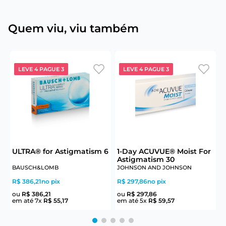
Quem viu, viu também
LEVE 4 PAGUE 3
LEVE 4 PAGUE 3
ULTRA® for Astigmatism 6
1-Day ACUVUE® Moist For
U
Astigmatism 30
BAUSCH&LOMB
JOHNSON AND JOHNSON
R$ 386,21
no pix
R$ 297,86
no pix
R
ou
R$
386
,
21
ou
R$
297
,
86
em até
7
x
R$
55
,
17
em até
5
x
R$
59
,
57
e