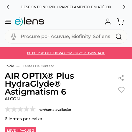
RA
DESCONTO NO PIX + PARCELAMENTO EM ATÉ 10X
Procure por Acuvue, Biofinity, Soflens...
08.08: 25% OFF EXTRA COM CUPOM TWINDATE
Use 30HOJE e ganhe 30% OFF + economia extra no
Pix
Lentes De Contato
AIR OPTIX® Plus
HydraGlyde®
Astigmatism 6
ALCON
nenhuma avaliação
6
lentes por caixa
LEVE 4 PAGUE 3