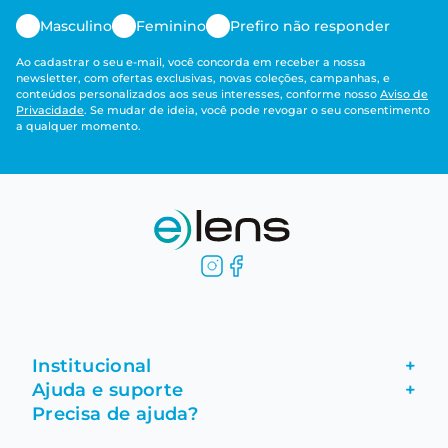
Masculino
Feminino
Prefiro não responder
Ao cadastrar o seu e-mail, você concorda em receber a nossa
newsletter, com ofertas exclusivas, novas coleções, campanhas, e
conteúdos personalizados aos seus interesses, conforme nosso
Aviso de
Privacidade
. Se mudar de ideia, você pode revogar o seu consentimento
a qualquer momento.
Institucional
+
Ajuda e suporte
+
Fale conosco
Precisa de ajuda?
Como comprar
Quem somos