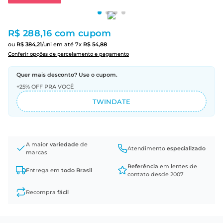
R$ 288,16
com cupom
ou
R$
384
,
21
/uni
em até
7
x
R$
54
,
88
Conferir opções de parcelamento e pagamento
Quer mais desconto? Use o cupom.
+25% OFF PRA VOCÊ
TWINDATE
A maior
variedade
de
Atendimento
especializado
marcas
Referência
em lentes de
Entrega em
todo Brasil
contato desde 2007
Recompra
fácil