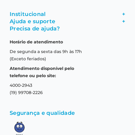
Institucional
+
Ajuda e suporte
+
Fale conosco
Precisa de ajuda?
Como comprar
Quem somos
Horário de atendimento
Garantia
Compras seguras
De segunda a sexta das 9h às 17h
Troca e devolução
Formas de pagamento
(Exceto feriados)
Prazo de entrega
Aviso de privacidade
Atendimento disponível pelo
Central de relacionamento
Termos e condições de uso
telefone ou pelo site:
4000-2943
(19) 99708-2226
Segurança e qualidade