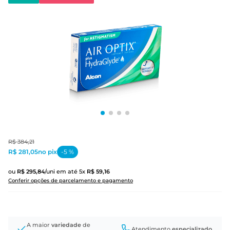
R$
384
,
21
R$ 281,05
no pix
-
5
%
ou
R$
295
,
84
/uni
em até
5
x
R$
59
,
16
Conferir opções de parcelamento e pagamento
A maior
variedade
de
Atendimento
especializado