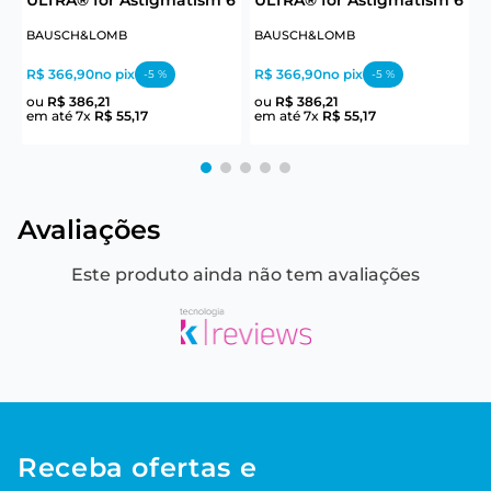
BAUSCH&LOMB
BAUSCH&LOMB
J
R$ 366,90
no pix
R$ 366,90
no pix
R
-
5
%
-
5
%
ou
R$
386
,
21
ou
R$
386
,
21
em até
7
x
R$
55
,
17
em até
7
x
R$
55
,
17
e
Avaliações
Este produto ainda não tem avaliações
Receba ofertas e