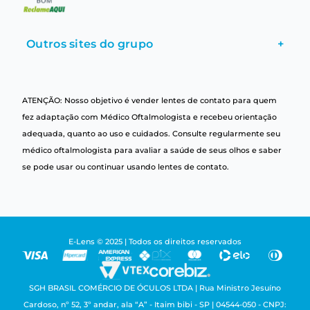
Outros sites do grupo
+
ATENÇÃO: Nosso objetivo é vender lentes de contato para quem
fez adaptação com Médico Oftalmologista e recebeu orientação
adequada, quanto ao uso e cuidados. Consulte regularmente seu
médico oftalmologista para avaliar a saúde de seus olhos e saber
se pode usar ou continuar usando lentes de contato.
E-Lens © 2025 | Todos os direitos reservados
SGH BRASIL COMÉRCIO DE ÓCULOS LTDA | Rua Ministro Jesuíno
Cardoso, nº 52, 3º andar, ala “A” - Itaim bibi - SP | 04544-050 - CNPJ: