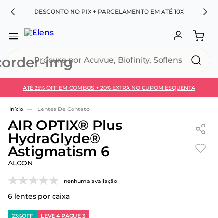
RA
DESCONTO NO PIX + PARCELAMENTO EM ATÉ 10X
Procure por Acuvue, Biofinity, Soflens...
ATÉ 25% OFF EM COMBOS + 20% EXTRA NO CUPOM ESQUENTA
Use 30HOJE e ganhe 30% OFF + economia extra no
Pix
Lentes De Contato
AIR OPTIX® Plus
HydraGlyde®
Astigmatism 6
ALCON
nenhuma avaliação
6
lentes por caixa
23%
OFF
LEVE 4 PAGUE 3