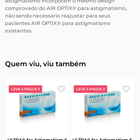
astigmatismo incorporam o mesmo design
comprovado do AIR OPTIX® para astigmatismo,
não sendo necessário reajustar para seus
pacientes AIR OPTIX® para astigmatismo
existentes.
Quem viu, viu também
LEVE 4 PAGUE 3
LEVE 4 PAGUE 3
6
ULTRA® for Astigmatism 6
ULTRA® for Astigmatism 6