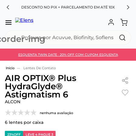
RA
DESCONTO NO PIX + PARCELAMENTO EM ATÉ 10X
Procure por Acuvue, Biofinity, Soflens...
ESQUENTA TWIN DATE · 20% OFF COM CUPOM ESQUENTA
Use 30HOJE e ganhe 30% OFF + economia extra no
Pix
Lentes De Contato
AIR OPTIX® Plus
HydraGlyde®
Astigmatism 6
ALCON
nenhuma avaliação
6
lentes por caixa
23%
OFF
LEVE 4 PAGUE 3