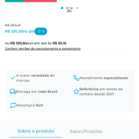
R$
384
,
21
R$ 281,05
no pix
-
5
%
ou
R$
295
,
84
/uni
em até
5
x
R$
59
,
16
Conferir opções de parcelamento e pagamento
A maior
variedade
de
Atendimento
especializado
marcas
Referência
em lentes de
Entrega em
todo Brasil
contato desde 2007
Recompra
fácil
Sobre o produto
Especificações