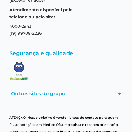
(Exceto feriados)
Prazo de entrega
Aviso de privacidade
Atendimento disponível pelo
Central de relacionamento
Termos e condições de uso
telefone ou pelo site:
4000-2943
(19) 99708-2226
Segurança e qualidade
Outros sites do grupo
+
ATENÇÃO: Nosso objetivo é vender lentes de contato para quem
fez adaptação com Médico Oftalmologista e recebeu orientação
adequada, quanto ao uso e cuidados. Consulte regularmente seu