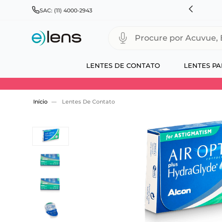
HNSON & JOHNSON, ALCON, BAUSCH+LOMB E COOPERVISION
SAC: (11) 4000-2943
Procure por Acuvue, Biofinity
LENTES DE CONTATO
LENTES PA
Use 30HOJE e ganhe 30% OFF + economia extra
Lentes De Contato