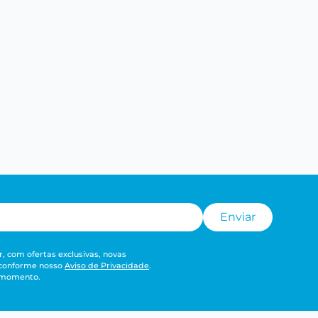
Enviar
, com ofertas exclusivas, novas
 conforme nosso
Aviso de Privacidade
.
r momento.