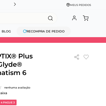
CADASTRE-SE GANHE 10% NA PRIMEIRA COMPRA + COM
MEUS PEDIDOS
BLOG
RECOMPRA DE PEDIDO
TIX® Plus
Glyde®
atism 6
nenhuma avaliação
caixa
 4 PAGUE 3