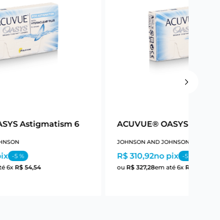
SYS Astigmatism 6
ACUVUE® OASYS Astigm
HNSON
JOHNSON AND JOHNSON
ix
R$ 310,92
no pix
-
5
%
-
5
%
té
6
x
R$
54
,
54
ou
R$
327
,
28
em até
6
x
R$
54
,
54