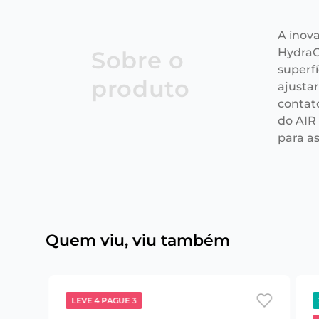
A inov
HydraG
Sobre o
superfí
produto
ajusta
contat
do AIR
para a
Quem viu, viu também
LEVE 4 PAGUE 3