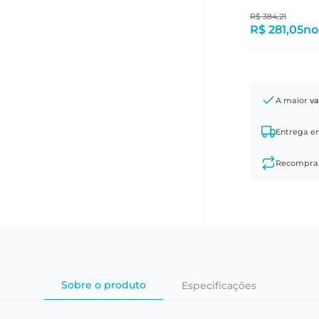
R$
384
,
21
R$ 281,05
no
A maior
va
Entrega 
Recompr
Sobre o produto
Especificações