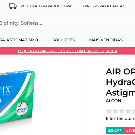
FRETE GRÁTIS PARA TODO BRASIL E EXPRESSO PARA CAPITAIS
, Soflens...
RA ASTIGMATISMO
SOLUÇÕES
MAIS VENDIDAS
ESQUENTA TWIN DATE · 20% OFF COM CUPOM ESQUENTA
 no Pix
AIR OP
Hydra
Astigm
ALCON
6
lentes por 
23%
OFF
LEVE