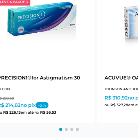
LEVE 4 PAGUE 3
PRECISION1®for Astigmatism 30
ACUVUE® OA
LCON
JOHNSON AND JO
R$ 310,92
no p
$
293
,
68
$ 214,82
no pix
ou
R$
327
,
28
em a
-
5
%
ou
R$
226
,
13
em até
4
x
R$
56
,
53