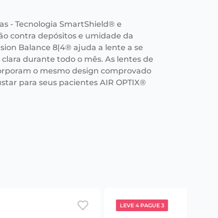
as - Tecnologia SmartShield® e
ção contra depósitos e umidade da
ision Balance 8|4® ajuda a lente a se
clara durante todo o mês. As lentes de
ncorporam o mesmo design comprovado
star para seus pacientes AIR OPTIX®
LEVE 4 PAGUE 3