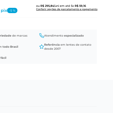
ou
R$
295
,
84
/uni
em até
5
x
R$
59
,
16
Conferir opções de parcelamento e pagamento
 pix
-
5
%
riedade
de marcas
Atendimento
especializado
Referência
em lentes de contato
em
todo Brasil
desde 2007
a
fácil