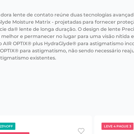
adora lente de contato reúne duas tecnologias avançad
lyde Moisture Matrix - projetadas para fornecer prote
cie da® lente de longa duração. O design de lente Prec
r melhor e permanecer no lugar para uma visão nítida e 
o AIR OPTIX® plus HydraGlyde® para astigmatismo i
 OPTIX® para astigmatismo, não sendo necessário reaju
stigmatismo existentes.
23%
OFF
LEVE 4 PAGUE 3