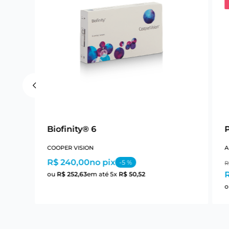
Biofinity® 6
COOPER VISION
A
R$ 240,00
no pix
-
5
%
R
R
ou
R$
252
,
63
em até
5
x
R$
50
,
52